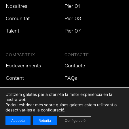
Nosaltres
Pier 01
Comunitat
Pier 03
Talent
Pier 07
COMPARTEIX
CONTACTE
Esdeveniments
Contacte
Content
FAQs
Utilitzem galetes per a oferir-te la millor experiència en la
nostra web.
Podeu esbrinar més sobre quines galetes estem utilitzant o
Política de privacitat
Política de cookies
Avís Legal
desactivar-les a la
configuració
.
Accepta
Rebutja
Configuració
©2021 Tech Barcelona. Tots els drets reservats.