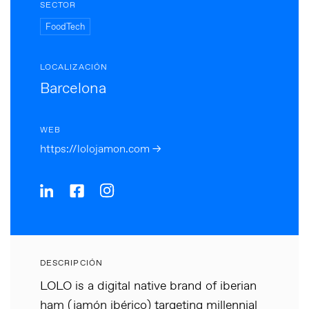
SECTOR
FoodTech
LOCALIZACIÓN
Barcelona
WEB
https://lolojamon.com →
DESCRIPCIÓN
LOLO is a digital native brand of iberian
ham (jamón ibérico) targeting millennial