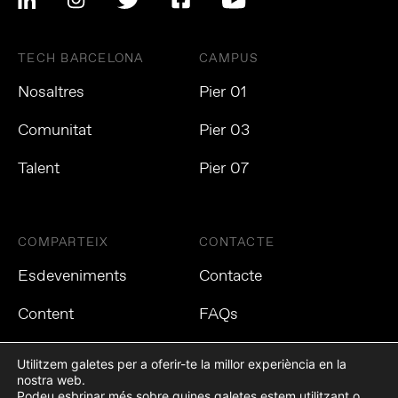
TECH BARCELONA
CAMPUS
Nosaltres
Pier 01
Comunitat
Pier 03
Talent
Pier 07
COMPARTEIX
CONTACTE
Esdeveniments
Contacte
Content
FAQs
Utilitzem galetes per a oferir-te la millor experiència en la
nostra web.
Podeu esbrinar més sobre quines galetes estem utilitzant o