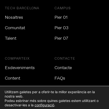
TECH BARCELONA
CAMPUS
Nosaltres
Pier 01
Comunitat
Pier 03
Talent
Pier 07
COMPARTEIX
CONTACTE
Esdeveniments
Contacte
Content
FAQs
Utilitzem galetes per a oferir-te la millor experiència en la
nostra web.
Podeu esbrinar més sobre quines galetes estem utilitzant o
Política de privacitat
Política de cookies
Avís Legal
desactivar-les a la
configuració
.