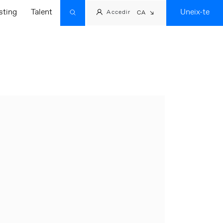
sting
Talent
Uneix-te
Accedir
CA