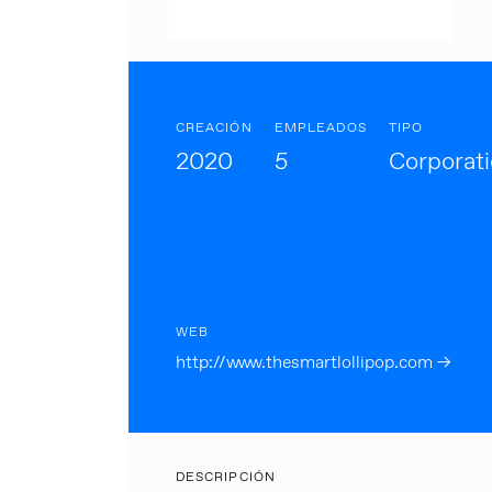
CREACIÓN
EMPLEADOS
TIPO
2020
5
Corporat
WEB
http://www.thesmartlollipop.com →
DESCRIPCIÓN