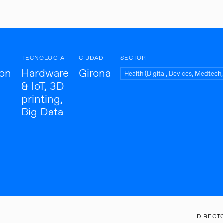
TECNOLOGÍA
CIUDAD
SECTOR
ion
Hardware
Girona
Health (Digital, Devices, Medtech
& IoT, 3D
printing,
Big Data
DIRECT