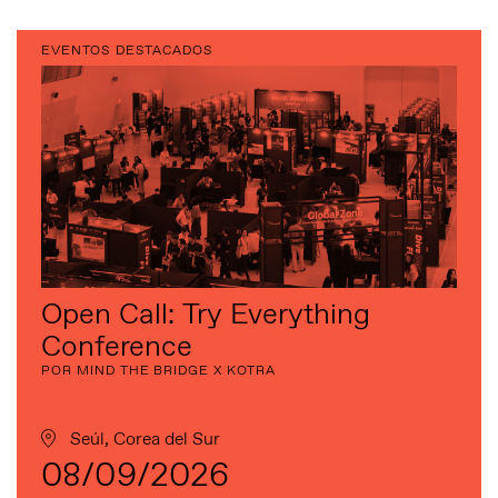
EVENTOS DESTACADOS
Open Call: Try Everything
Conference
POR MIND THE BRIDGE X KOTRA
Seúl, Corea del Sur
08/09/2026