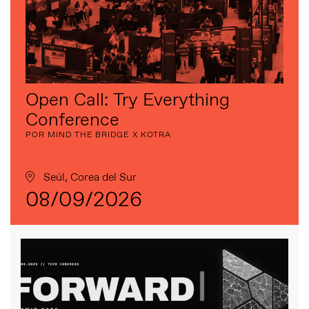
Open Call: Try Everything
Conference
POR MIND THE BRIDGE X KOTRA
Seúl, Corea del Sur
08/09/2026