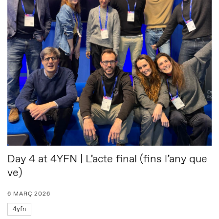
Day 4 at 4YFN | L’acte final (fins l’any que
ve)
6 MARÇ 2026
4yfn