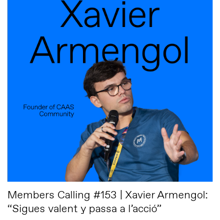
Members Calling #153 | Xavier Armengol:
“Sigues valent y passa a l’acció”