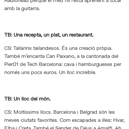
Radiohead perquè el meu fill l’està aprenent a tocar
amb la guitarra.
TB: Una recepta, un plat, un restaurant.
CS: Tallarins tailandesos. És una creació pròpia.
També m’encanta Can Paixano, a la cantonada del
Pier01 de Tech Barcelona: cava i hamburgueses per
només uns pocs euros. Un lloc increïble.
TB: Un lloc del món.
CS: Moltíssims llocs. Barcelona i Belgrad són les
meves ciutats favorites. Com escapades a illes: Hvar,
Elba i Creta. També el Sender de Déus a Amalfi. Ah,