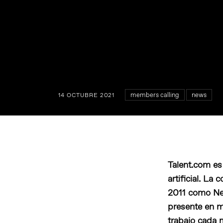
members calling
news
14 OCTUBRE 2021
Talent.com es
artificial. L
2011 como Neu
presente en m
trabajo cada 