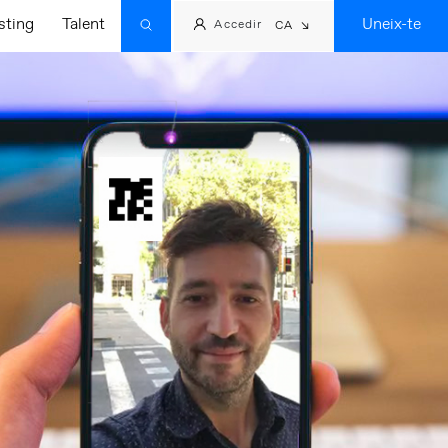
sting
Talent
Uneix-te
Accedir
CA