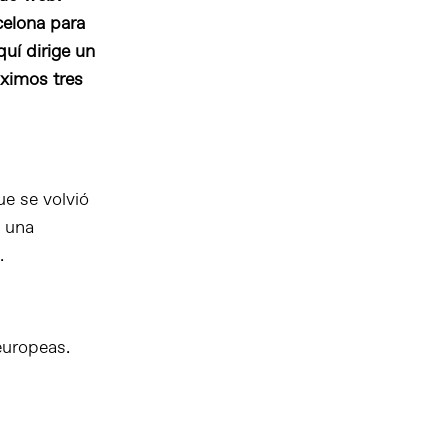
celona para
uí dirige un
óximos tres
ue se volvió
 una
.
europeas.