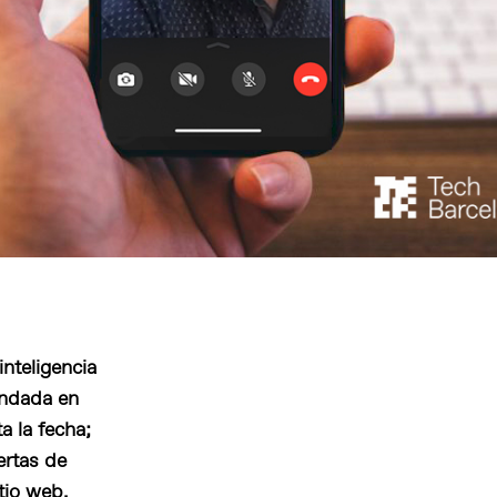
nteligencia
undada en
 la fecha;
ertas de
tio web.