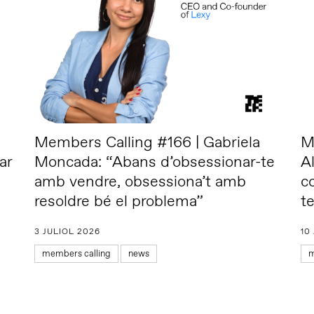
Members Calling #166 | Gabriela
M
ar
Moncada: “Abans d’obsessionar-te
A
amb vendre, obsessiona’t amb
c
resoldre bé el problema”
te
3 JULIOL 2026
10
members calling
news
m