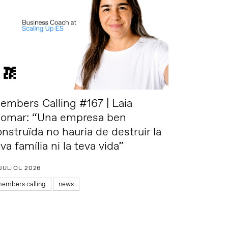
embers Calling #167 | Laia
lomar: “Una empresa ben
onstruïda no hauria de destruir la
va família ni la teva vida”
 JULIOL 2026
embers calling
news