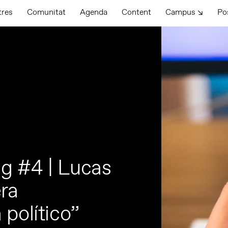
tres
Comunitat
Agenda
Content
Campus ↘
Po
g #4 | Lucas
era
político”