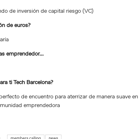
do de inversión de capital riesgo (VC)
lón de euros?
aría
eras emprendedor…
ara ti Tech Barcelona?
perfecto de encuentro para aterrizar de manera suave en
omunidad emprendedora
members calling
news
1