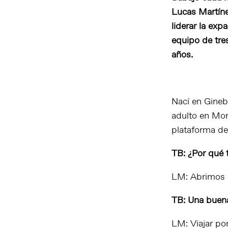
Lucas Martíne
liderar la ex
equipo de tres
años.
Nací en Gineb
adulto en Mo
plataforma de
TB: ¿Por qué 
LM: Abrimos u
TB: Una buena
LM: Viajar po