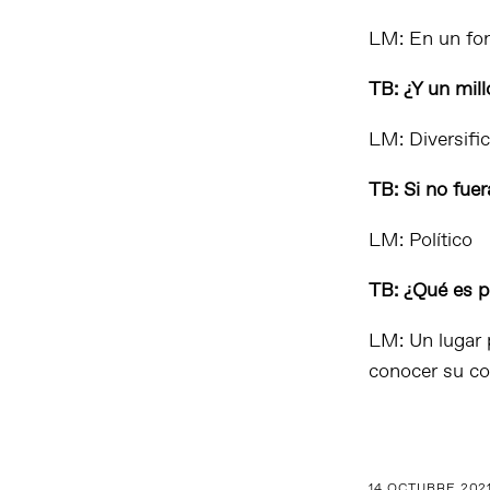
LM: En un fon
TB: ¿Y un mil
LM: Diversific
TB: Si no fu
LM: Político
TB: ¿Qué es p
LM: Un lugar 
conocer su c
14 OCTUBRE 202