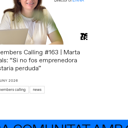
embers Calling #163 | Marta
als: “Si no fos emprenedora
staria perduda”
JUNY 2026
embers calling
news