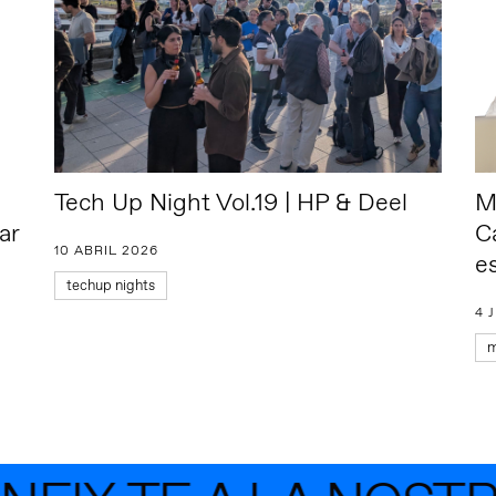
Tech Up Night Vol.19 | HP & Deel
M
ar
C
10 ABRIL 2026
e
techup nights
4 
m