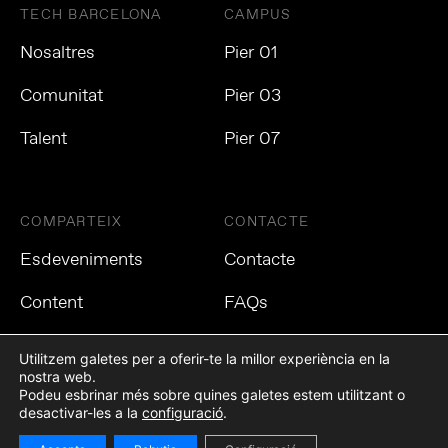
TECH BARCELONA
CAMPUS
Nosaltres
Pier 01
Comunitat
Pier 03
Talent
Pier 07
COMPARTEIX
CONTACTE
Esdeveniments
Contacte
Content
FAQs
Utilitzem galetes per a oferir-te la millor experiència en la
nostra web.
Podeu esbrinar més sobre quines galetes estem utilitzant o
Política de privacitat
Política de cookies
Avís Legal
desactivar-les a la
configuració
.