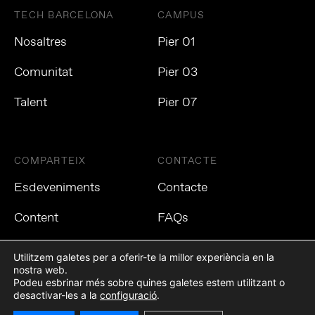
TECH BARCELONA
CAMPUS
Nosaltres
Pier 01
Comunitat
Pier 03
Talent
Pier 07
COMPARTEIX
CONTACTE
Esdeveniments
Contacte
Content
FAQs
Utilitzem galetes per a oferir-te la millor experiència en la
nostra web.
Podeu esbrinar més sobre quines galetes estem utilitzant o
Política de privacitat
Política de cookies
Avís Legal
desactivar-les a la
configuració
.