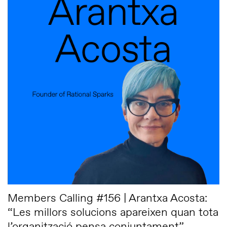
Members Calling #156 | Arantxa Acosta:
“Les millors solucions apareixen quan tota