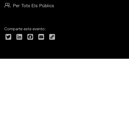
Per Tots Els Públics
Comparte este evento:
Twitter
LinkedIn
Facebook
Email
Copy
Link