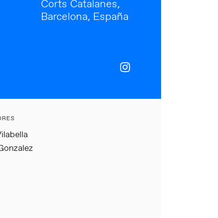
Corts Catalanes,
Barcelona, España
ORES
ilabella
Gonzalez