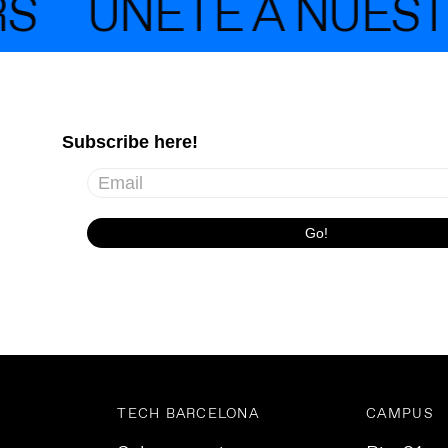
S
ÚNETE A NUEST
TECH BARCELONA
CAMPUS