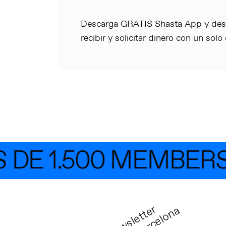
Descarga GRATIS Shasta App y descu
recibir y solicitar dinero con un solo c
E 1.500 MEMBERS
N
e
w
s
l
e
t
t
r
T
e
c
h
B
a
r
c
e
l
o
n