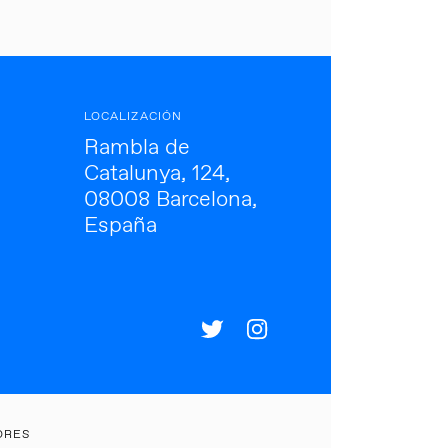
LOCALIZACIÓN
Rambla de
Catalunya, 124,
08008 Barcelona,
España
ORES