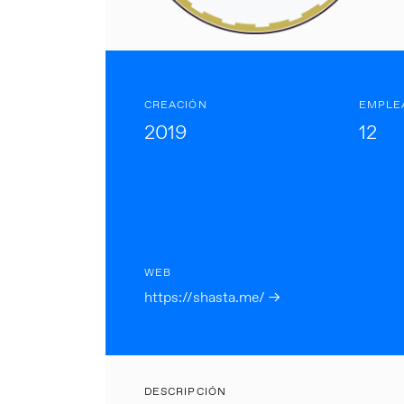
CREACIÓN
EMPLE
2019
12
WEB
https://shasta.me/ →
DESCRIPCIÓN