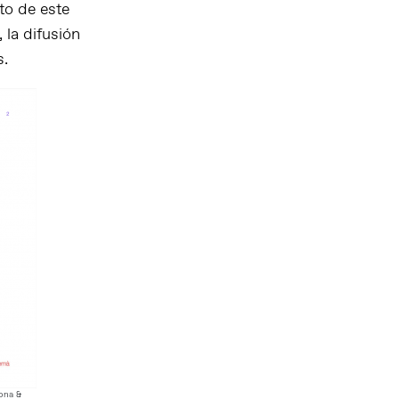
to de este
 la difusión
s.
lona &