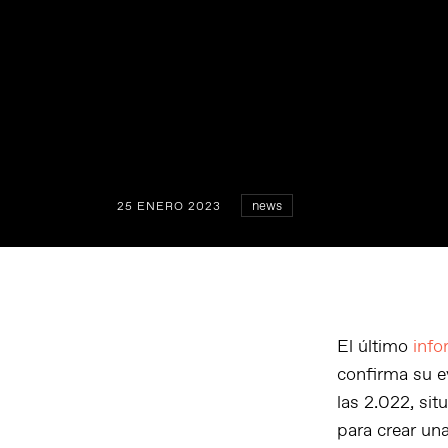
news
25 ENERO 2023
El último
inf
confirma su e
las 2.022, si
para crear un