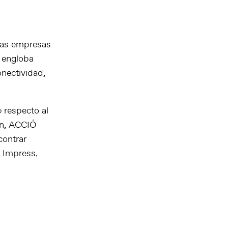
 las empresas
e engloba
onectividad,
 respecto al
en, ACCIÓ
contrar
 Impress,