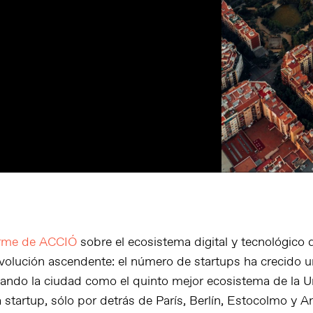
orme de ACCIÓ
sobre el ecosistema digital y tecnológico 
volución ascendente: el número de startups ha crecido 
tuando la ciudad como el quinto mejor ecosistema de la 
a startup, sólo por detrás de París, Berlín, Estocolmo y