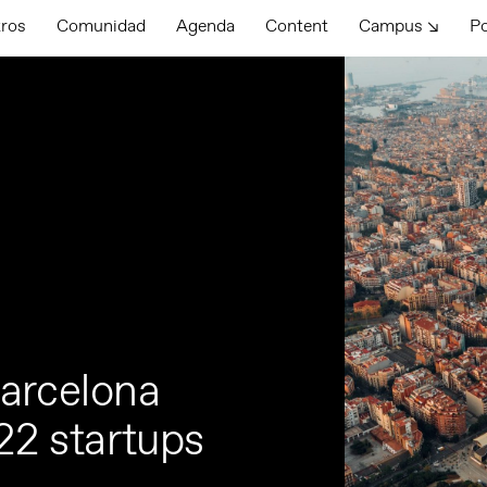
tros
Comunidad
Agenda
Content
Campus ↘
P
Barcelona
22 startups