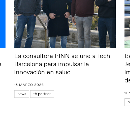
La consultora PINN se une a Tech
B
a
Barcelona para impulsar la
J
innovación en salud
i
d
18 MARZO 2026
11
news
tb partner
n