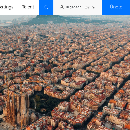
ostings
Talent
Únete
Ingresar
ES