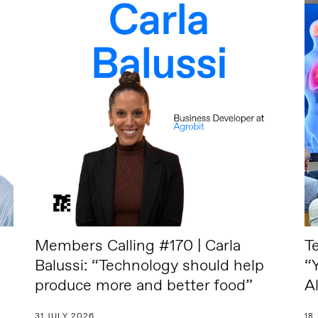
Members Calling #170 | Carla
T
Balussi: “Technology should help
“
produce more and better food”
A
31 JULY 2026
18