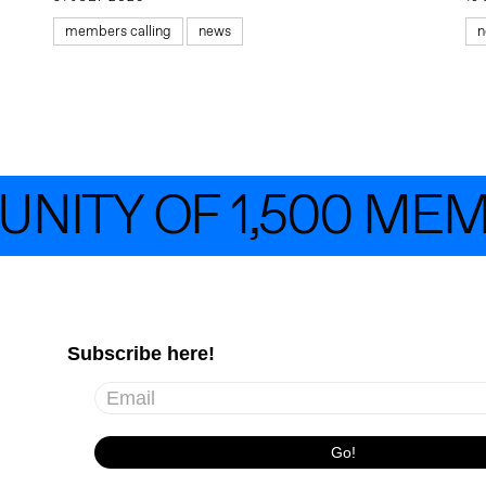
members calling
news
n
ITY OF 1,500 MEMB