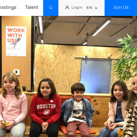
ostings
Talent
Join Us
Login
EN