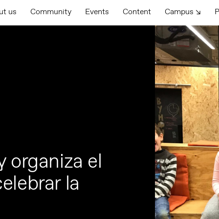
ut us
Community
Events
Content
Campus ↘
P
 organiza el
elebrar la