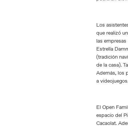
Los asistente
que realizó un
las empresas 
Estrella Damm
(tradición na
de la casa). 
Además, los p
a videojuegos
El Open Famil
espacio del Pi
Cacaolat. Adem