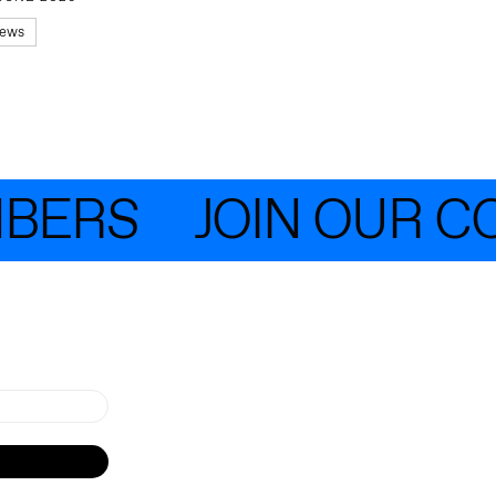
ews
ERS
JOIN OUR COM