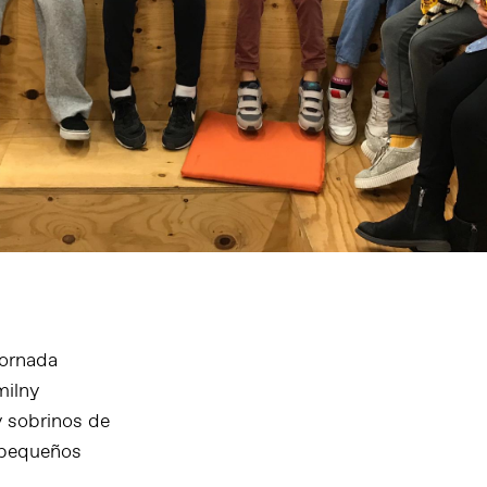
jornada
milny
 y sobrinos de
s pequeños