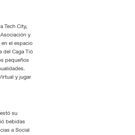
a Tech City,
a Asociación y
 en el espacio
a del Caga Tió
los pequeños
ualidades.
rtual y jugar
restó su
ció bebidas
cias a Social