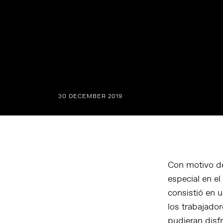
30 DECEMBER 2019
Con motivo de
especial en e
consistió en u
los trabajador
pudieran disfr