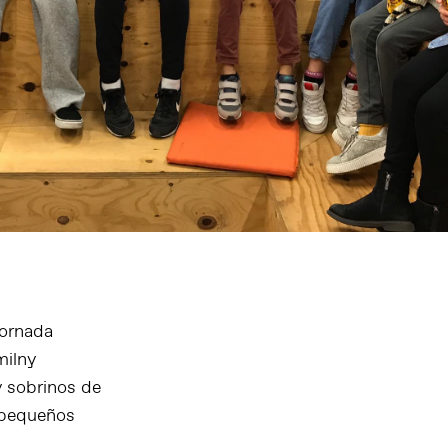
jornada
milny
 y sobrinos de
s pequeños