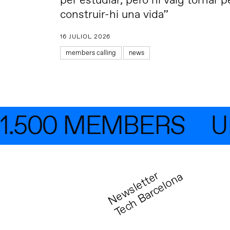
per estudiar, però hi vaig tornar p
construir-hi una vida”
16 JULIOL 2026
members calling
news
.500 MEMBERS
UNE
N
e
w
s
l
e
t
t
r
T
e
c
h
B
a
r
c
e
l
o
n
e
a