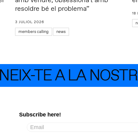
er
amb vendre, obsessiona’t amb
e
resoldre bé el problema”
18
3 JULIOL 2026
n
members calling
news
IX-TE A LA NOSTRA