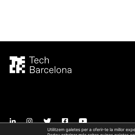
Utilitzem galetes per a oferir-te la millor exp
Podeu esbrinar més sobre quines galetes este