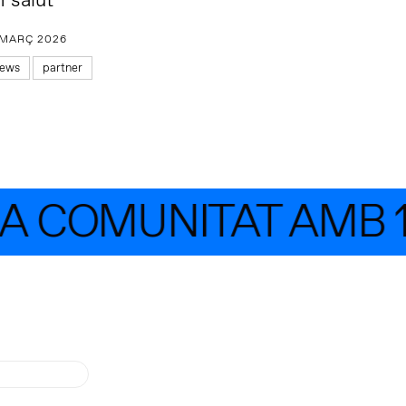
n salut
 MARÇ 2026
ews
partner
 COMUNITAT AMB 1