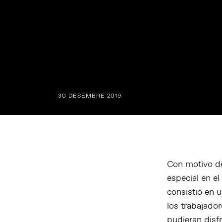
30 DESEMBRE 2019
Con motivo de
especial en e
consistió en u
los trabajador
pudieran disfr