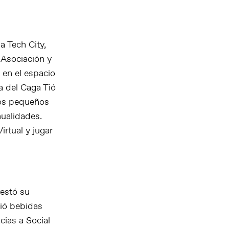
a Tech City,
a Asociación y
 en el espacio
a del Caga Tió
los pequeños
ualidades.
rtual y jugar
restó su
ció bebidas
cias a Social