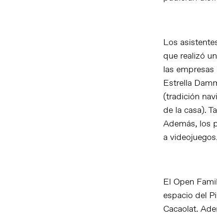
Los asistente
que realizó un
las empresas 
Estrella Damm
(tradición na
de la casa). 
Además, los p
a videojuegos
El Open Famil
espacio del Pi
Cacaolat. Adem