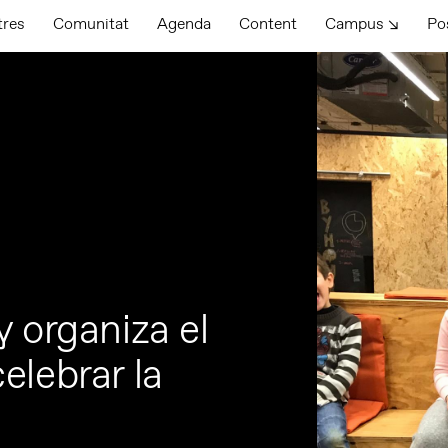
tres
Comunitat
Agenda
Content
Campus ↘
Po
 organiza el
elebrar la