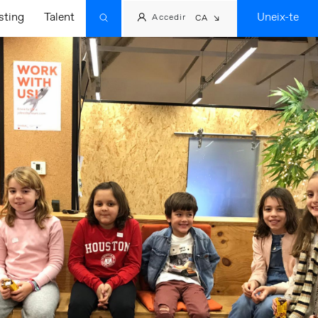
sting
Talent
Uneix-te
Accedir
CA