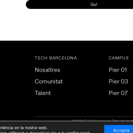
TECH BARCELONA
CAMPUS
Nosaltres
Pier 01
Comunitat
Pier 03
Talent
Pier 07
©2021 Tech Barcelona. Tots els dret
eriència en la nostra web.
Accepta
m utilitzant o desactivar-les a la
configuració
.