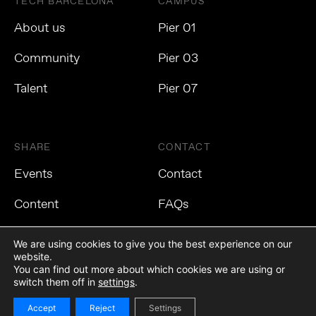
TECH BARCELONA
CAMPUS
About us
Pier 01
Community
Pier 03
Talent
Pier 07
SHARE
CONTACT
Events
Contact
Content
FAQs
We are using cookies to give you the best experience on our
website.
You can find out more about which cookies we are using or
Privacy Policy
Cookies Policy
Legal Notice
switch them off in
settings
.
Accept
Reject
Settings
©2021 Tech Barcelona. All rights reserved.