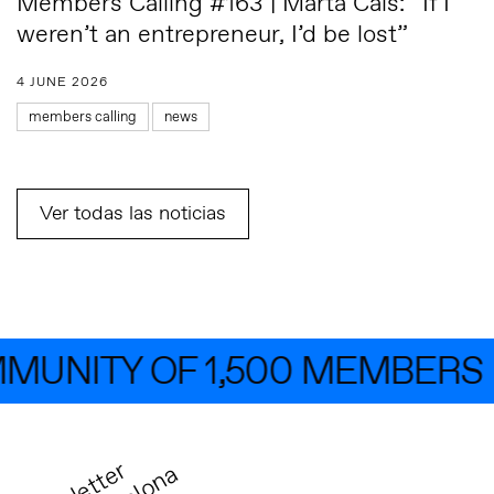
Members Calling #163 | Marta Cals: “If I
weren’t an entrepreneur, I’d be lost”
4 JUNE 2026
members calling
news
Ver todas las noticias
UNITY OF 1,500 MEMBERS