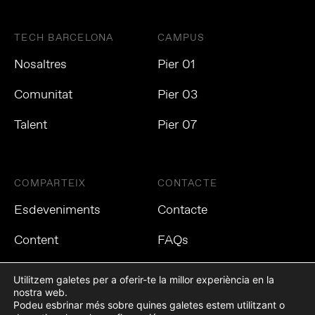
TECH BARCELONA
CAMPUS
Nosaltres
Pier 01
Comunitat
Pier 03
Talent
Pier 07
COMPARTEIX
CONTACTE
Esdeveniments
Contacte
Content
FAQs
Utilitzem galetes per a oferir-te la millor experiència en la
nostra web.
Podeu esbrinar més sobre quines galetes estem utilitzant o
Política de privacitat
Política de cookies
Avís Legal