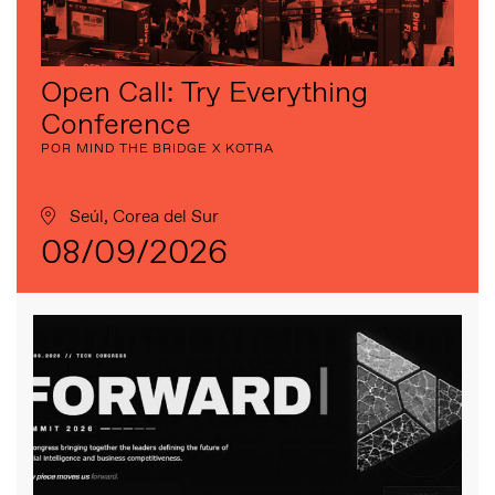
Open Call: Try Everything
Conference
POR MIND THE BRIDGE X KOTRA
Seúl, Corea del Sur
08/09/2026