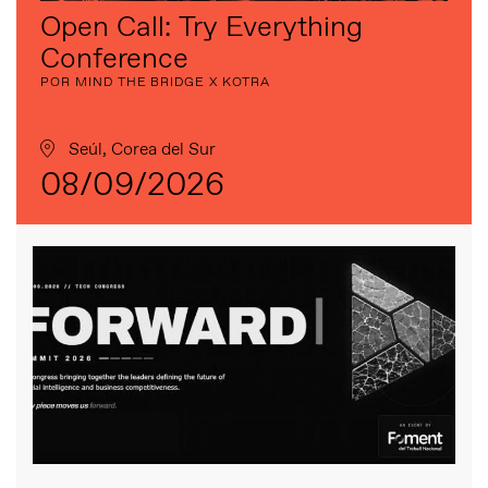
Open Call: Try Everything
Conference
POR MIND THE BRIDGE X KOTRA
Seúl, Corea del Sur
08/09/2026