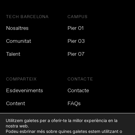
TECH BARCELONA
CAMPUS
Nosaltres
Pier 01
Comunitat
Pier 03
Talent
Pier 07
COMPARTEIX
CONTACTE
Esdeveniments
Contacte
Content
FAQs
Utilitzem galetes per a oferir-te la millor experiència en la
nostra web.
Podeu esbrinar més sobre quines galetes estem utilitzant o
Política de privacitat
Política de cookies
Avís Legal