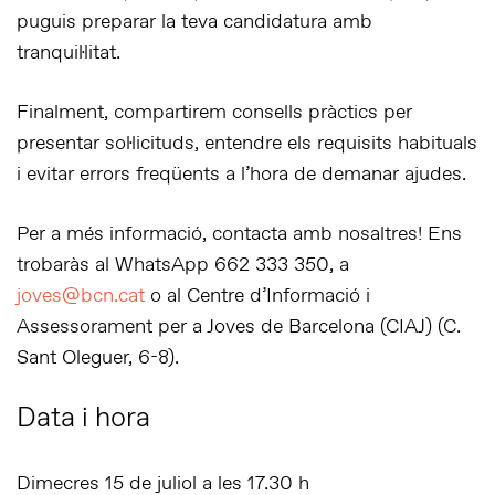
puguis preparar la teva candidatura amb
tranquil·litat.
Finalment, compartirem consells pràctics per
presentar sol·licituds, entendre els requisits habituals
i evitar errors freqüents a l’hora de demanar ajudes.
Per a més informació, contacta amb nosaltres!
Ens
trobaràs al WhatsApp
662 333 350
, a
joves@bcn.cat
o al
Centre d’Informació i
Assessorament per a Joves de Barcelona (CIAJ)
(C.
Sant Oleguer, 6-8).
Data i hora
Dimecres 15 de juliol a les 17.30 h