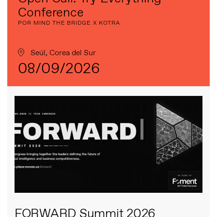
Conference
POR MIND THE BRIDGE X KOTRA
Seúl, Corea del Sur
08/09/2026
FORWARD Summit 2026