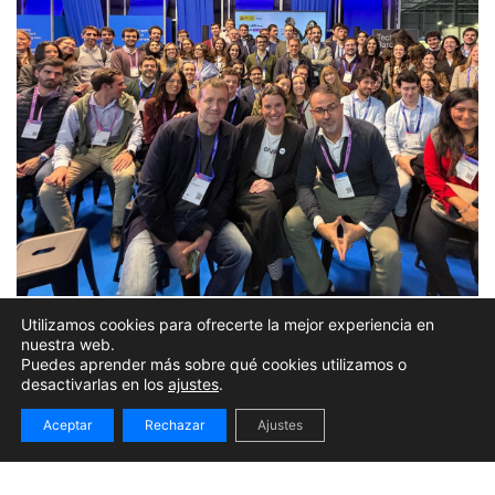
Day 3 at 4YFN | “Solos podemos hacer
Utilizamos cookies para ofrecerte la mejor experiencia en
nuestra web.
muy poco; juntos podemos hacer mucho”
Puedes aprender más sobre qué cookies utilizamos o
desactivarlas en los
ajustes
.
4 MARZO 2026
Aceptar
Rechazar
Ajustes
4yfn