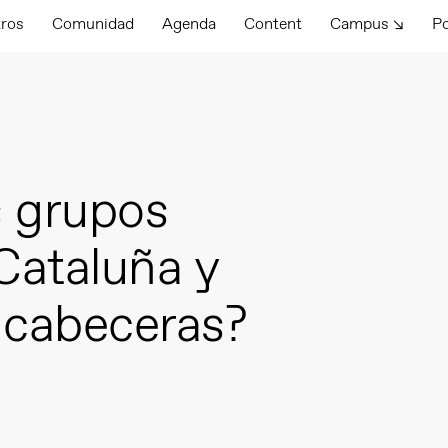
tros
Comunidad
Agenda
Content
Campus ↘
P
s grupos
Cataluña y
s cabeceras?