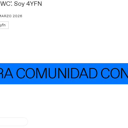
WC’. Soy 4YFN
MARZO 2026
yfn
 COMUNIDAD CON M