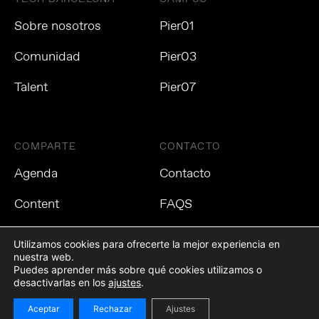
Sobre nosotros
Pier01
Comunidad
Pier03
Talent
Pier07
COMPARTE
CONTACTO
Agenda
Contacto
Content
FAQS
Utilizamos cookies para ofrecerte la mejor experiencia en
nuestra web.
Puedes aprender más sobre qué cookies utilizamos o
Política de privacidad
Política de cookies
Aviso Legal
desactivarlas en los
ajustes
.
Aceptar
Rechazar
Ajustes
©2021 Tech Barcelona. Todos los derechos reservados.