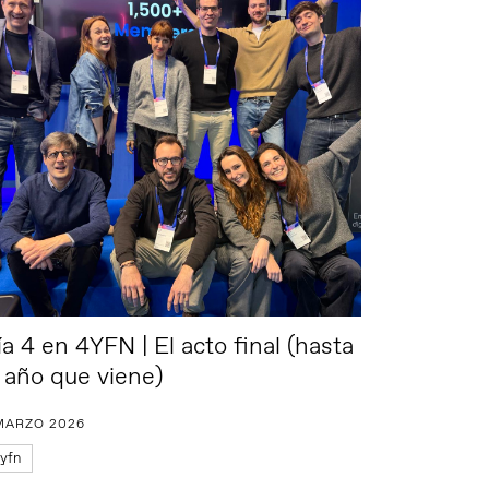
ía 4 en 4YFN | El acto final (hasta
l año que viene)
MARZO 2026
yfn