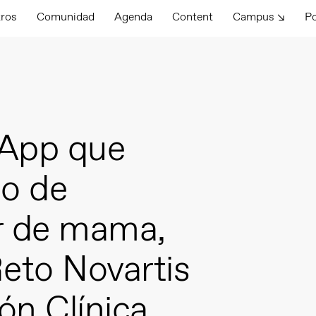
tros
Comunidad
Agenda
Content
Campus ↘
P
App que
go de
r de mama,
eto Novartis
n Clínica