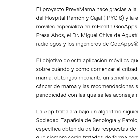
El proyecto PreveMama nace gracias a la c
del Hospital Ramón y Cajal (IRYCIS) y la 
móviles especializa en mHealth GooApps®
Presa Abós, el Dr. Miguel Chiva de Agustín
radiólogos y los ingenieros de GooApps®
El objetivo de esta aplicación móvil es 
sobre cuándo y cómo comenzar el cribado
mama, obtengas mediante un sencillo cues
cáncer de mama y las recomendaciones so
periodicidad con las que se les aconseja re
La App trabajará bajo un algoritmo siguie
Sociedad Española de Senología y Patol
específica obtenida de las respuestas de l
que siempre serán tratados de forma confid