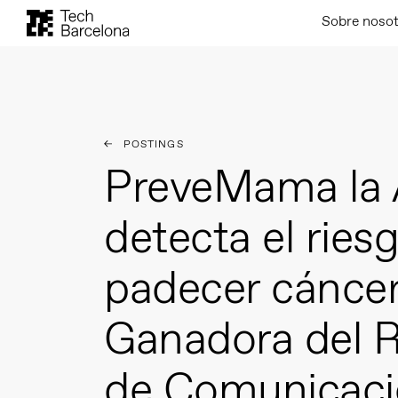
Sobre noso
POSTINGS
PreveMama la 
detecta el ries
padecer cánce
Ganadora del R
de Comunicació