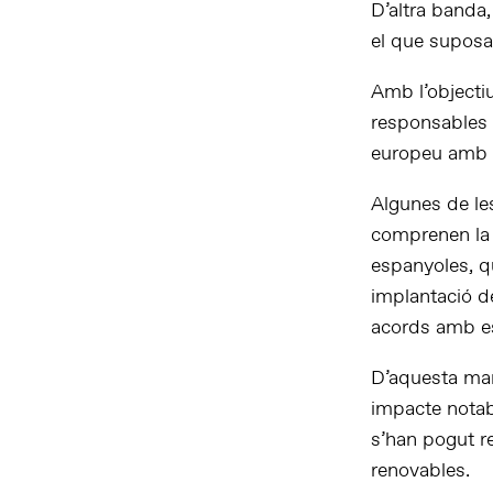
D’altra banda
el que suposat
Amb l’objecti
responsables 
europeu amb e
Algunes de le
comprenen la 
espanyoles, q
implantació de
acords amb est
D’aquesta mane
impacte notab
s’han pogut r
renovables.