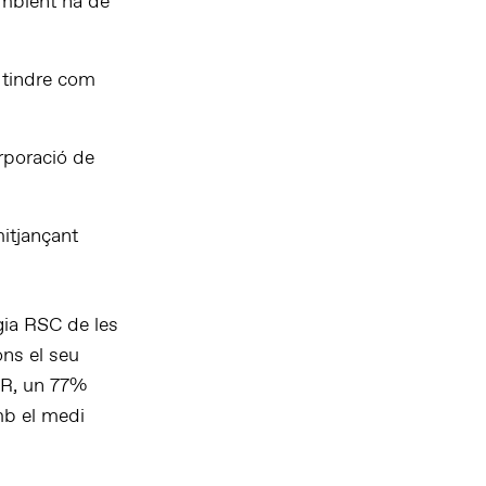
ambient ha de
e tindre com
orporació de
itjançant
ègia RSC de les
ons el seu
UR, un 77%
mb el medi