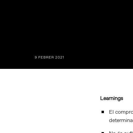
9 FEBRER 2021
Learnings
El compro
determinan