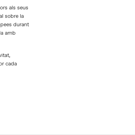
ors als seus
l sobre la
ropees durant
lla amb
itat,
or cada