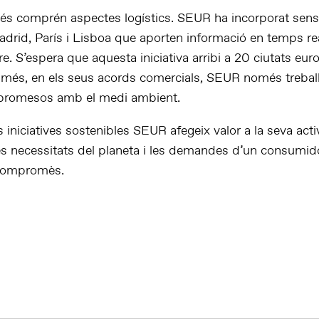
és comprén aspectes logístics. SEUR ha incorporat sens
adrid, París i Lisboa que aporten informació en temps rea
aire. S’espera que aquesta iniciativa arribi a 20 ciutats eu
 més, en els seus acords comercials, SEUR només treba
promesos amb el medi ambient.
niciatives sostenibles SEUR afegeix valor a la seva activ
es necessitats del planeta i les demandes d’un consumid
compromès.