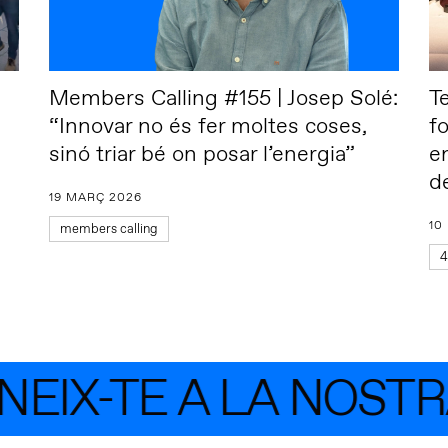
Members Calling #155 | Josep Solé:
T
“Innovar no és fer moltes coses,
f
sinó triar bé on posar l’energia”
e
d
19 MARÇ 2026
10
members calling
4
IX-TE A LA NOSTRA