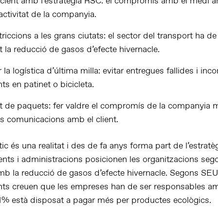
icient amb l’estratègia RSC: el compromís amb el medi 
’activitat de la companyia.
riccions a les grans ciutats: el sector del transport ha d
at la reducció de gasos d’efecte hivernacle.
 la logística d’última milla: evitar entregues fallides i inc
ts en patinet o bicicleta.
at de paquets: fer valdre el compromís de la companyia m
s comunicacions amb el client.
tic és una realitat i des de fa anys forma part de l’estrat
ents i administracions posicionen les organitzacions seg
 la reducció de gasos d’efecte hivernacle. Segons SE
ents creuen que les empreses han de ser responsables a
51% està disposat a pagar més per productes ecològics.