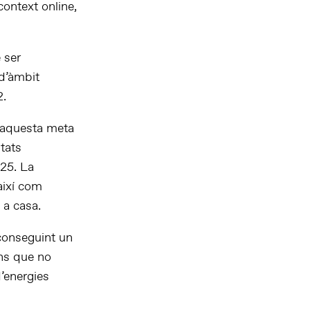
ontext online,
 ser
d’àmbit
2.
 aquesta meta
tats
25. La
així com
 a casa.
aconseguint un
ons que no
’energies