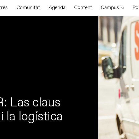
tres
Comunitat
Agenda
Content
Campus ↘
Po
: Las claus
i la logística