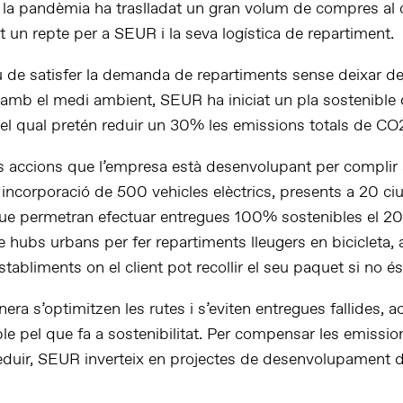
, la pandèmia ha traslladat un gran volum de compres al c
 un repte per a SEUR i la seva logística de repartiment.
u de satisfer la demanda de repartiments sense deixar de
amb el medi ambient, SEUR ha iniciat un pla sostenible 
l qual pretén reduir un 30% les emissions totals de CO
s accions que l’empresa està desenvolupant per complir
incorporació de 500 vehicles elèctrics, presents a 20 ciu
ue permetran efectuar entregues 100% sostenibles el 20
 hubs urbans per fer repartiments lleugers en bicicleta, 
abliments on el client pot recollir el seu paquet si no és
ra s’optimitzen les rutes i s’eviten entregues fallides, 
le pel que fa a sostenibilitat. Per compensar les emissi
eduir, SEUR inverteix en projectes de desenvolupament d