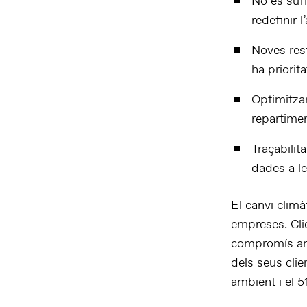
No és suf
redefinir l
Noves rest
ha priorit
Optimitzar
repartimen
Traçabilit
dades a le
El canvi climà
empreses. Cli
compromís amb
dels seus cli
ambient i el 