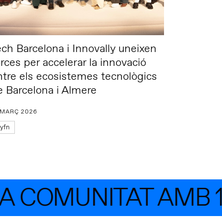
ech Barcelona i Innovally uneixen
orces per accelerar la innovació
ntre els ecosistemes tecnològics
e Barcelona i Almere
 MARÇ 2026
yfn
 COMUNITAT AMB 1.