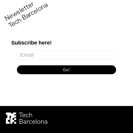
N
e
w
s
l
e
t
t
r
T
e
c
h
B
a
r
c
e
l
o
n
e
a