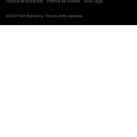
Política de privacitat
Política de cookies
Avís Legal
©2021 Tech Barcelona. Tots els drets reservats.