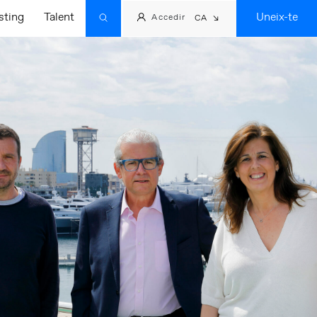
sting
Talent
Uneix-te
Accedir
CA