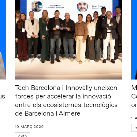
Tech Barcelona i Innovally uneixen
M
us
forces per accelerar la innovació
Co
entre els ecosistemes tecnològics
o
de Barcelona i Almere
9 
10 MARÇ 2026
m
4yfn