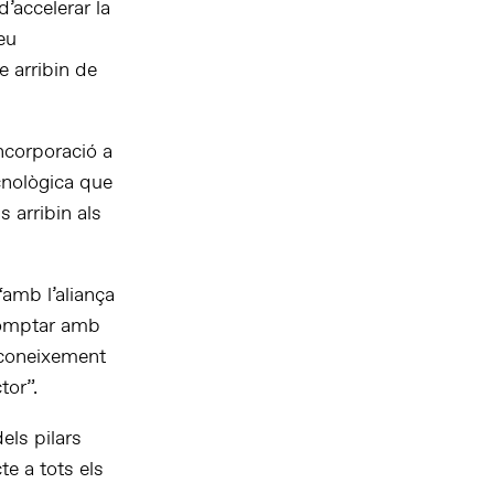
’accelerar la
seu
 arribin de
incorporació a
cnològica que
s arribin als
“amb l’aliança
 Comptar amb
 coneixement
tor”.
els pilars
te a tots els