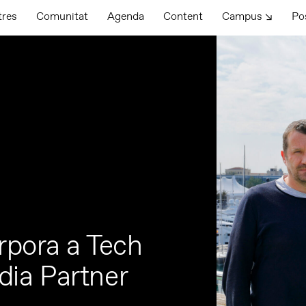
tres
Comunitat
Agenda
Content
Campus ↘
Po
rpora a Tech
ia Partner