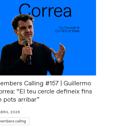
embers Calling #157 | Guillermo
rrea: “El teu cercle defineix fins
n pots arribar”
ABRIL 2026
embers calling