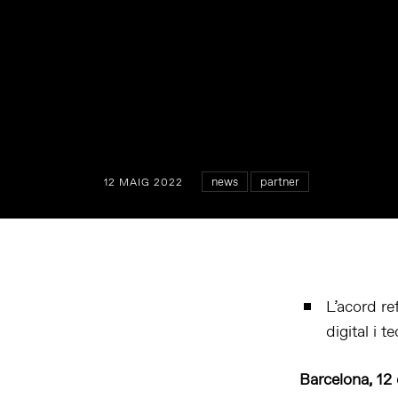
news
partner
12 MAIG 2022
L’acord re
digital i t
Barcelona, 1