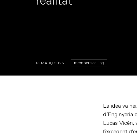
realitat”
members calling
13 MARÇ 2025
La idea va néi
d’Enginyeria 
Lucas Vicén, 
l’excedent d’e