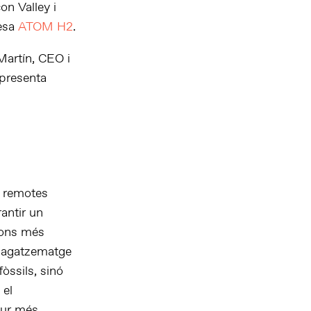
on Valley i
resa
ATOM H2
.
 Martín, CEO i
presenta
s remotes
antir un
cions més
mmagatzematge
òssils, sinó
 el
tur més