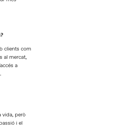
s?
b clients com
s al mercat,
’accés a
.
 vida, però
assió i el