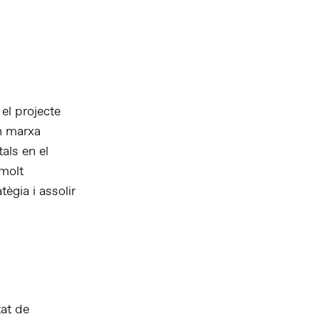
el projecte
en marxa
als en el
 molt
ègia i assolir
tat de