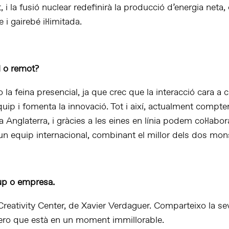
i la fusió nuclear redefinirà la producció d’energia neta, 
 i gairebé il·limitada.
l o remot?
 la feina presencial, ja que crec que la interacció cara a 
equip i fomenta la innovació. Tot i així, actualment comp
Anglaterra, i gràcies a les eines en línia podem col·labo
un equip internacional, combinant el millor dels dos mon
up o empresa.
reativity Center, de Xavier Verdaguer. Comparteixo la se
idero que està en un moment immillorable.