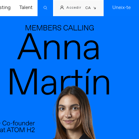
sting
Talent
Uneix-te
Accedir
CA