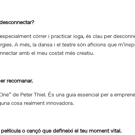
 desconnectar?
especialment córrer i practicar ioga, és clau per desconne
rgies. A més, la dansa i el teatre són aficions que m’inspi
nnectar amb el meu costat més creatiu.
per recomanar.
One” de Peter Thiel. És una guia essencial per a empren
lguna cosa realment innovadora.
 pel·lícula o cançó que defineixi el teu moment vital.