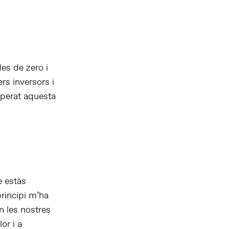
des de zero i
rs inversors i
uperat aquesta
e estàs
rincipi m’ha
en les nostres
or i a