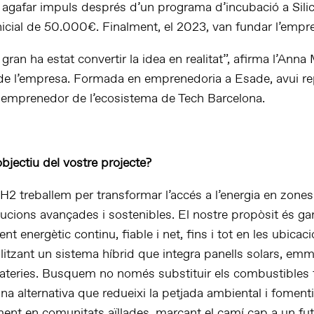
 agafar impuls després d’un programa d’incubació a Silic
inicial de 50.000€. Finalment, el 2023, van fundar l’emp
gran ha estat convertir la idea en realitat”, afirma l’Anna
e l’empresa. Formada en emprenedoria a Esade, avui re
 i emprenedor de l’ecosistema de Tech Barcelona.
objectiu del vostre projecte?
 treballem per transformar l’accés a l’energia en zone
ucions avançades i sostenibles. El nostre propòsit és gar
t energètic continu, fiable i net, fins i tot en les ubica
tilitzant un sistema híbrid que integra panells solars, e
bateries. Busquem no només substituir els combustibles f
na alternativa que redueixi la petjada ambiental i fomenti
nt en comunitats aïllades, marcant el camí cap a un fu