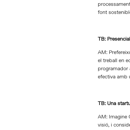
processament, 
font sostenible
TB: Presencia
AM: Prefereixo
el treball en 
programador a 
efectiva amb 
TB: Una start
AM: Imagine C
visió, i cons