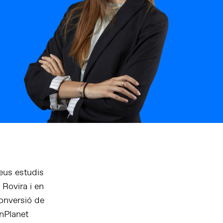
eus estudis
 Rovira i en
onversió de
inPlanet