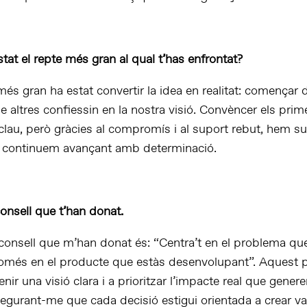
tat el repte més gran al qual t’has enfrontat?
és gran ha estat convertir la idea en realitat: començar 
 altres confiessin en la nostra visió. Convèncer els prime
 clau, però gràcies al compromís i al suport rebut, hem s
 i continuem avançant amb determinació.
consell que t’han donat.
 consell que m’han donat és: “Centra’t en el problema qu
només en el producte que estàs desenvolupant”. Aquest p
nir una visió clara i a prioritzar l’impacte real que gener
egurant-me que cada decisió estigui orientada a crear val