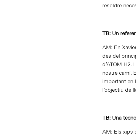
resoldre nece
TB: Un referen
AM: En Xavier 
des del princi
d’ATOM H2. La 
nostre camí. 
important en l
l’objectiu de 
TB: Una tecnol
AM: Els xips 