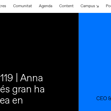
tres
Comunitat
Agenda
Content
Campus ↘
Po
119 | Anna
més gran ha
dea en