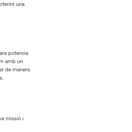
oferint una
cara potencia
tem amb un
rar de manera
s.
va missió i