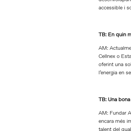
accessible i s
TB: En quin m
AM: Actualmen
Cellnex o Est
oferint una so
l’energia en s
TB: Una bona 
AM: Fundar AT
encara més im
talent del qu