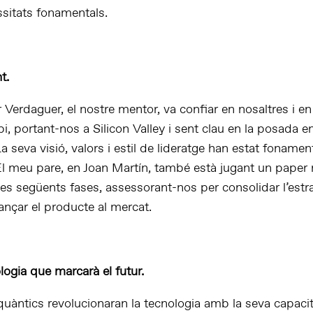
ssitats fonamentals.
t.
Verdaguer, el nostre mentor, va confiar en nosaltres i en 
pi, portant-nos a Silicon Valley i sent clau en la posada 
seva visió, valors i estil de lideratge han estat fonament
El meu pare, en Joan Martín, també està jugant un paper
es següents fases, assessorant-nos per consolidar l’estrat
llançar el producte al mercat.
ogia que marcarà el futur.
quàntics revolucionaran la tecnologia amb la seva capaci