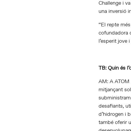
Challenge i va
una inversió 
“El repte més 
cofundadora d
l’esperit jove
TB: Quin és l’
AM: A ATOM H2
mitjançant sol
subministramen
desafiants, u
d’hidrogen i 
també oferir u
desenvolupame