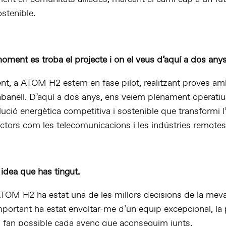
ostenible.
oment es troba el projecte i on el veus d’aquí a dos any
t, a ATOM H2 estem en fase pilot, realitzant proves am
abanell. D’aquí a dos anys, ens veiem plenament operatiu
lució energètica competitiva i sostenible que transformi l
ectors com les telecomunicacions i les indústries remotes
idea que has tingut.
OM H2 ha estat una de les millors decisions de la meva
portant ha estat envoltar-me d’un equip excepcional, la p
al fan possible cada avenç que aconseguim junts.