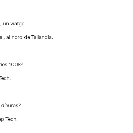
, un viatge.
, al nord de Tailàndia.
ries 100k?
Tech.
 d’euros?
p Tech.