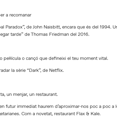
 per a recomanar
al Paradox”, de John Naisbitt, encara que és del 1994. U
llegar tarde” de Thomas Friedman del 2016.
o pel·lícula o cançó que defineixi el teu moment vital.
dar la sèrie “Dark”, de Netflix.
a, un menjar, un restaurant.
en futur immediat haurem d’aproximar-nos poc a poc a l
etarianes. Com a novetat, restaurant Flax & Kale.