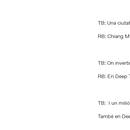
TB: Una ciutat
RB: Chiang Mai
TB: On inverti
RB: En Deep 
TB: I un milió
També en Dee