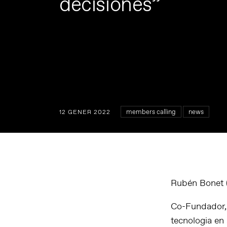
decisiones”
members calling
news
12 GENER 2022
Rubén Bonet (
Co-Fundador, 
tecnologia en 