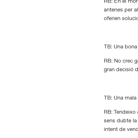
RB: En el mom
antenes per al
oferien soluc
TB: Una bona 
RB: No crec ga
gran decisió d
TB: Una mala 
RB: Tendeixo 
sens dubte la 
intent de ven