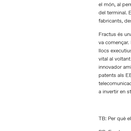
el món, al pe
del terminal. 
fabricants, d
Fractus és un
va començar. 
llocs executiu
vital al volta
innovador amb 
patents als EE
telecomunicac
a invertir en s
TB: Per què el