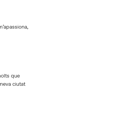
 m’apassiona,
molts que
meva ciutat