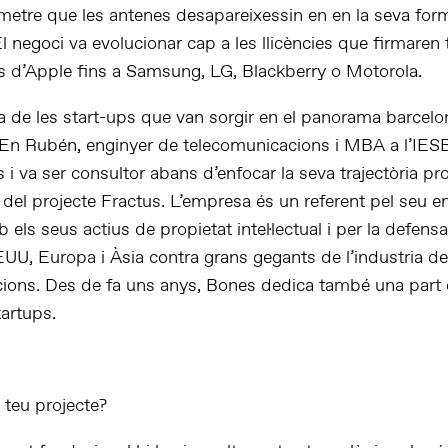
rmetre que les antenes desapareixessin en en la seva for
El negoci va evolucionar cap a les llicències que firmaren 
es d’Apple fins a Samsung, LG, Blackberry o Motorola.
a de les start-ups que van sorgir en el panorama barcelo
En Rubén, enginyer de telecomunicacions i MBA a l’IESE
s i va ser consultor abans d’enfocar la seva trajectòria pro
nt del projecte Fractus. L’empresa és un referent pel seu
els seus actius de propietat intel·lectual i per la defens
UU, Europa i Àsia contra grans gegants de l’industria de
ions. Des de fa uns anys, Bones dedica també una part
tartups.
 teu projecte?