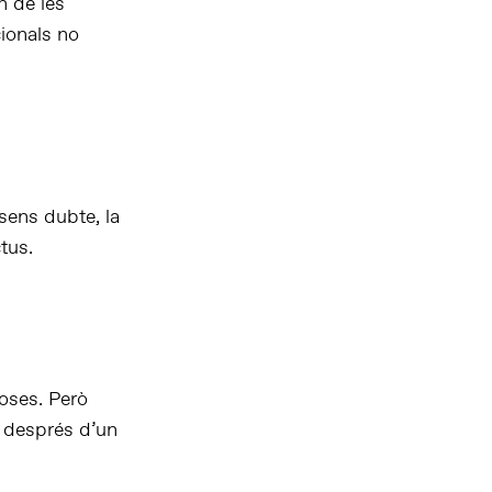
n de les
cionals no
 sens dubte, la
tus.
coses. Però
st després d’un