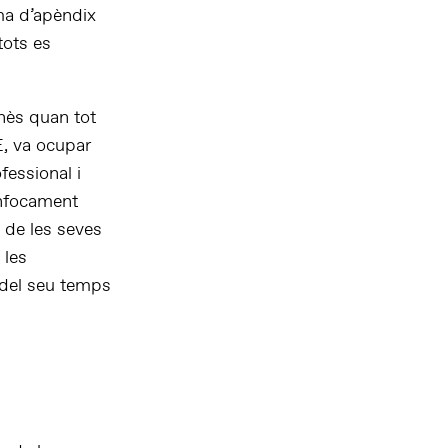
ma d’apèndix
tots es
nès quan tot
, va ocupar
fessional i
 enfocament
a de les seves
 les
 del seu temps