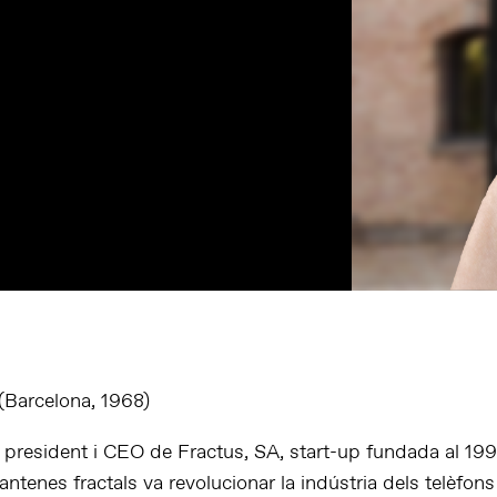
Barcelona, 1968)
president i CEO de Fractus, SA, start-up fundada al 199
antenes fractals va revolucionar la indústria dels telèfons