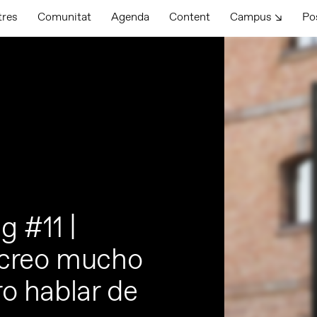
tres
Comunitat
Agenda
Content
Campus ↘
Po
 #11 |
 creo mucho
ro hablar de