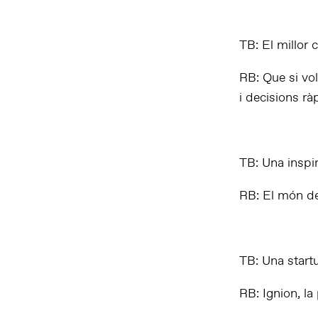
TB: El millor 
RB: Que si vo
i decisions rà
TB: Una inspi
RB: El món del
TB: Una startu
RB: Ignion, la