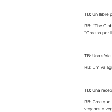
TB: Un llibre
RB: “The Glob
“Gracias por 
TB: Una sèrie 
RB: Em va agra
TB: Una recept
RB: Crec que 
veganes o veg