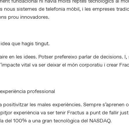
ent fundacional hi havia molts reptes tecnològics al mó
s nous sistemes de telefonia mòbil, i les empreses tradi
ions prou innovadores.
idea que hagis tingut.
ire en les idees. Potser prefereixo parlar de decisions. I,
’impacte vital va ser deixar el món corporatiu i crear Frac
experiència professional
a positivitzar les males experiències. Sempre s’aprenen 
pitjor experiència va ser tenir Fractus a punt de fallir ju
da del 100% a una gran tecnològica del NASDAQ.