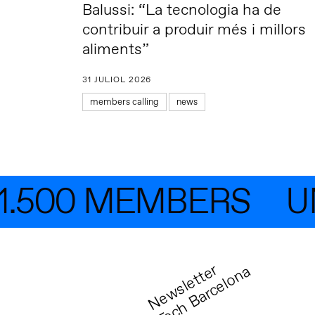
Balussi: “La tecnologia ha de
contribuir a produir més i millors
aliments”
31 JULIOL 2026
members calling
news
.500 MEMBERS
UNE
N
e
w
s
l
e
t
t
r
T
e
c
h
B
a
r
c
e
l
o
n
e
a