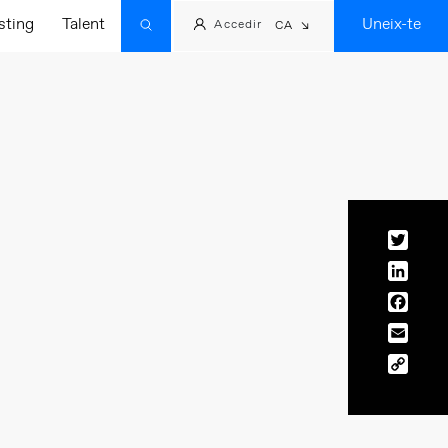
sting
Talent
Uneix-te
Accedir
CA
Twitt
Linke
Face
Email
Copy
Link