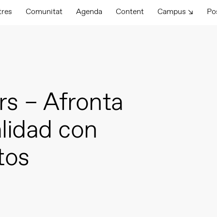
tres
Comunitat
Agenda
Content
Campus ↘
Po
s – Afronta
lidad con
tos