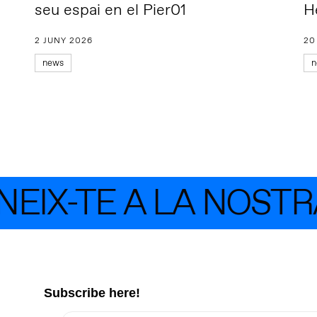
seu espai en el Pier01
H
2 JUNY 2026
20
news
n
IX-TE A LA NOSTR