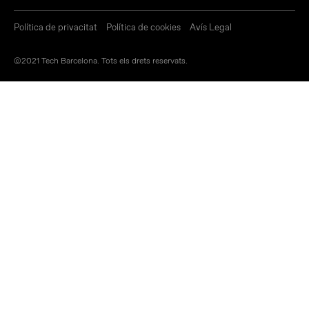
Política de privacitat
Política de cookies
Avís Legal
©2021 Tech Barcelona. Tots els drets reservats.