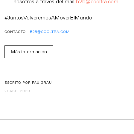
nosotros a través del mail
b2b@cooltra.com
.
#JuntosVolveremosAMoverElMundo
CONTACTO -
B2B@COOLTRA.COM
Más información
ESCRITO POR PAU GRAU
21 ABR. 2020