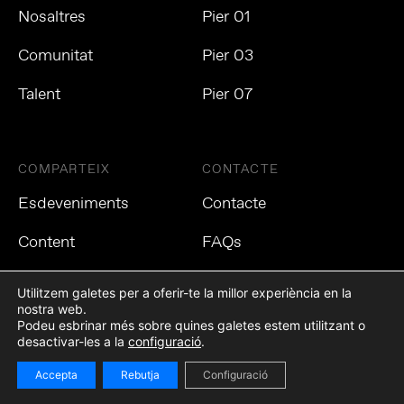
Nosaltres
Pier 01
Comunitat
Pier 03
Talent
Pier 07
COMPARTEIX
CONTACTE
Esdeveniments
Contacte
Content
FAQs
Utilitzem galetes per a oferir-te la millor experiència en la
nostra web.
Podeu esbrinar més sobre quines galetes estem utilitzant o
Política de privacitat
Política de cookies
Avís Legal
desactivar-les a la
configuració
.
Accepta
Rebutja
Configuració
©2021 Tech Barcelona. Tots els drets reservats.