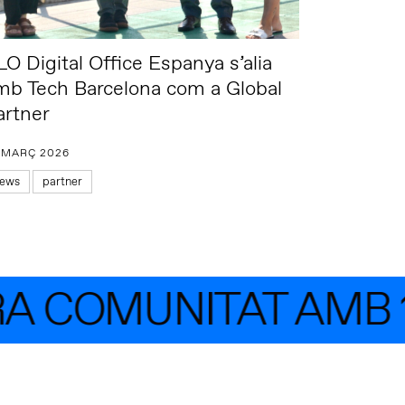
LO Digital Office Espanya s’alia
mb Tech Barcelona com a Global
artner
 MARÇ 2026
ews
partner
A COMUNITAT AMB 