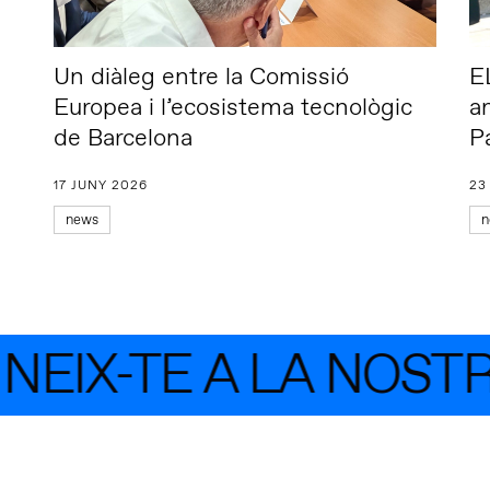
Un diàleg entre la Comissió
E
Europea i l’ecosistema tecnològic
a
de Barcelona
P
17 JUNY 2026
23
news
n
EIX-TE A LA NOSTR