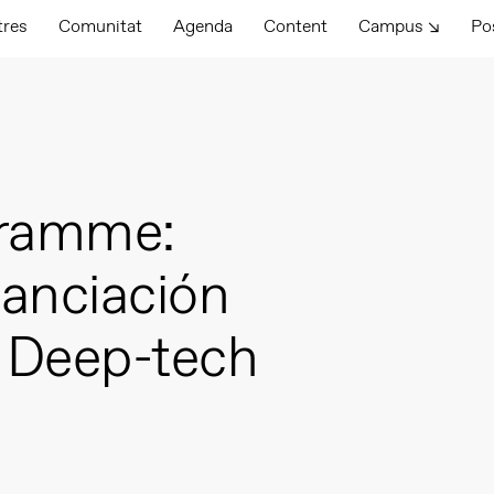
tres
Comunitat
Agenda
Content
Campus ↘
Po
gramme:
nanciación
 Deep-tech