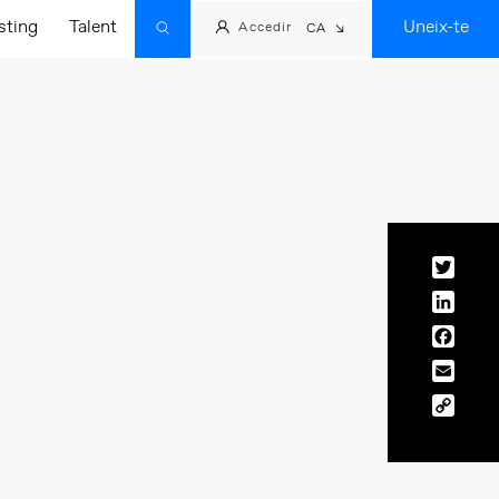
sting
Talent
Uneix-te
Accedir
CA
Twitt
Linke
Face
Email
Copy
Link