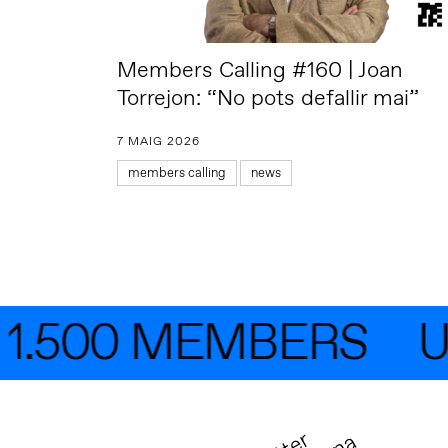
Members Calling #160 | Joan
Torrejon: “No pots defallir mai”
7 MAIG 2026
members calling
news
1.500 MEMBERS
UN