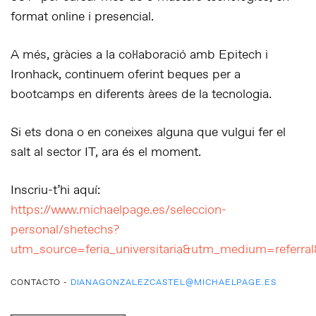
format online i presencial.
A més, gràcies a la col·laboració amb
Epitech
i
Ironhack
, continuem oferint beques per a
bootcamps en diferents àrees de la tecnologia.
Si ets dona o en coneixes alguna que vulgui fer el
salt al sector IT,
ara és el moment
.
Inscriu-t’hi aquí:
https://www.michaelpage.es/seleccion-
personal/shetechs?
utm_source=feria_universitaria&utm_medium=referr
CONTACTO -
DIANAGONZALEZCASTEL@MICHAELPAGE.ES