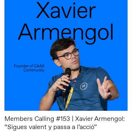
Members Calling #153 | Xavier Armengol:
“Sigues valent y passa a l’acció”