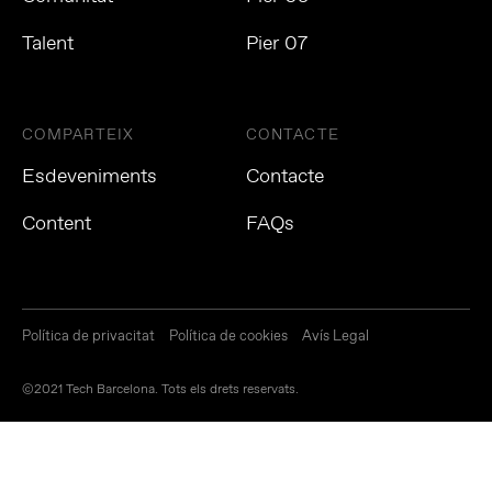
Talent
Pier 07
COMPARTEIX
CONTACTE
Esdeveniments
Contacte
Content
FAQs
Política de privacitat
Política de cookies
Avís Legal
©2021 Tech Barcelona. Tots els drets reservats.