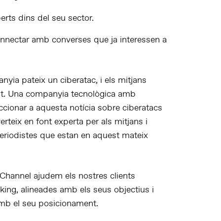
rts dins del seu sector.
onnectar amb converses que ja interessen a
ia pateix un ciberatac, i els mitjans
st. Una companyia tecnològica amb
ccionar a aquesta notícia sobre ciberatacs
verteix en
font experta per als mitjans
i
periodistes que estan en aquest mateix
Channel ajudem els nostres clients
king
, alineades amb els seus objectius i
amb el seu posicionament.