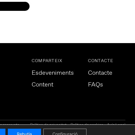
COMPARTEIX
CONTACTE
Esdeveniments
Contacte
Content
FAQs
s reservats.
Política de privacitat
Política de cookies
Avís Legal
Rebutja
Configuració