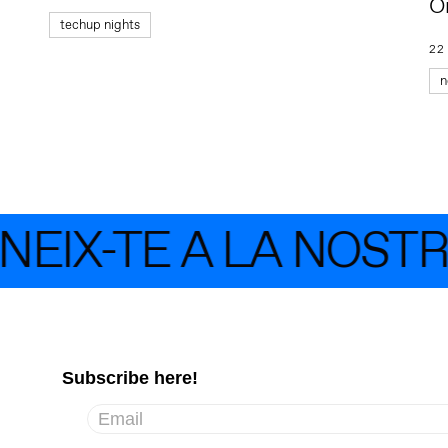
Or
techup nights
22
n
IX-TE A LA NOSTR