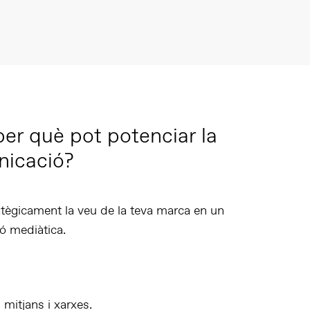
per què pot potenciar la
nicació?
ratègicament la veu de la teva marca
en un
ió mediàtica.
mitjans i xarxes.