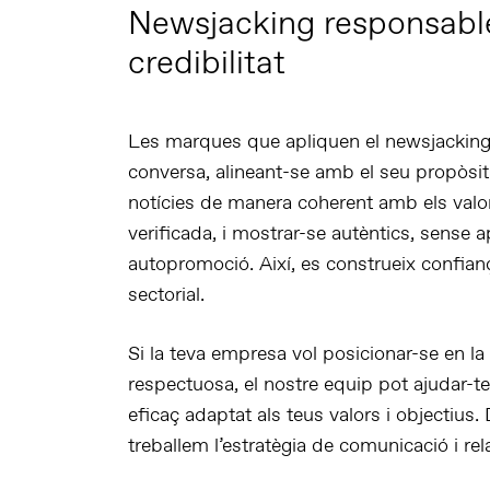
Newsjacking responsable:
credibilitat
Les marques que apliquen el newsjacking d
conversa, alineant-se amb el seu propòsit 
notícies de manera coherent amb els valors
verificada, i mostrar-se autèntics, sense a
autopromoció. Així, es construeix confianç
sectorial.
Si la teva empresa vol
posicionar-se en la
respectuosa, el nostre equip pot ajudar-t
eficaç
adaptat als teus valors i objectiu
treballem
l’estratègia de comunicació i re