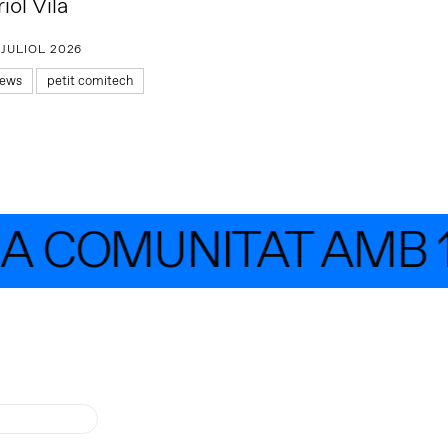
iol Vila
 JULIOL 2026
ews
petit comitech
A COMUNITAT AMB 1