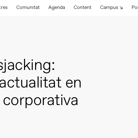
tres
Comunitat
Agenda
Content
Campus ↘
Po
sjacking:
actualitat en
 corporativa