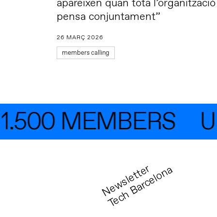
apareixen quan tota l’organització
pensa conjuntament”
26 MARÇ 2026
members calling
.500 MEMBERS
UNE
N
e
w
s
l
e
t
t
r
T
e
c
h
B
a
r
c
e
l
o
n
e
a