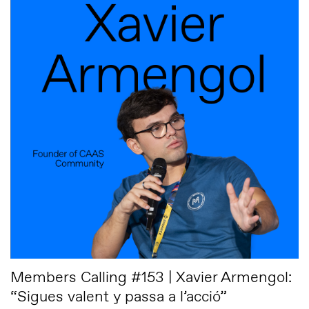
Members Calling #153 | Xavier Armengol:
“Sigues valent y passa a l’acció”