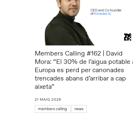
Members Calling #162 | David
Mora: “El 30% de l’aigua potable 
Europa es perd per canonades
trencades abans d’arribar a cap
aixeta”
21 MAIG 2026
members calling
news