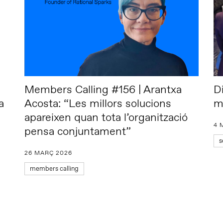
Members Calling #156 | Arantxa
D
a
Acosta: “Les millors solucions
m
apareixen quan tota l’organització
4 
pensa conjuntament”
s
26 MARÇ 2026
members calling