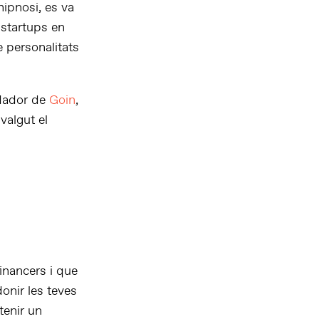
ipnosi, es va
 startups en
e personalitats
ndador de
Goin
,
 valgut el
inancers i que
donir les teves
tenir un