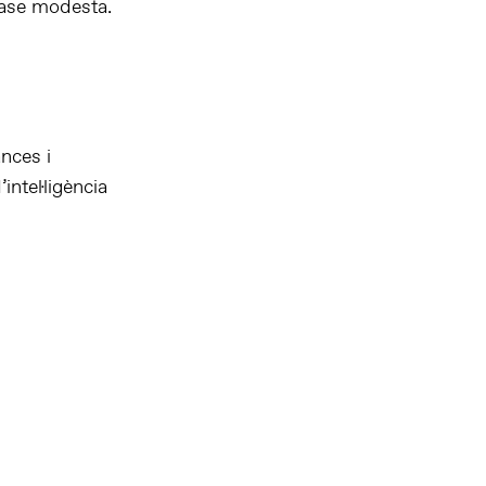
base modesta.
ances i
ntel·ligència