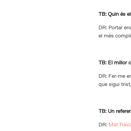
TB: Quin és el
DR: Portar en
el més complic
TB: El millor 
DR: Fer-me ent
que sigui tris
TB: Un referen
DR:
Mat Travi