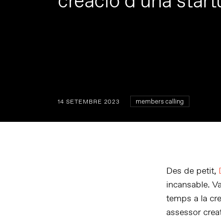
creació d’una start
members calling
14 SETEMBRE 2023
Des de petit,
incansable. 
temps a la cr
assessor crea