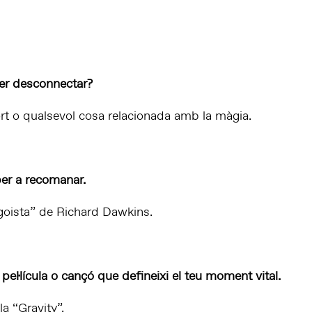
er desconnectar?
rt o qualsevol cosa relacionada amb la màgia.
per a recomanar.
goista” de Richard Dawkins.
 pel·lícula o cançó que defineixi el teu moment vital.
la “Gravity”.