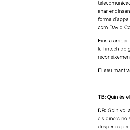
telecomunicac
anar endinsant
forma d’apps m
com David Co
Fins a arriba
la fintech de g
reconeixemen
El seu mantra 
TB: Quin és el
DR: Goin vol 
els diners no 
despeses per a