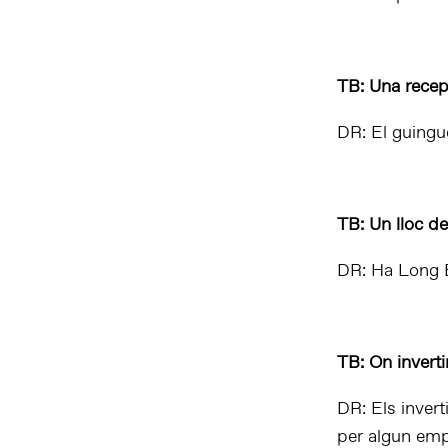
TB: Una recept
DR: El guingue
TB: Un lloc d
DR: Ha Long 
TB: On inverti
DR: Els invert
per algun emp