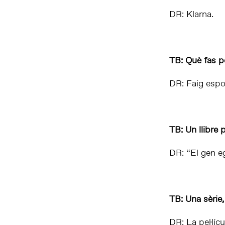
DR: Klarna.
TB: Què fas p
DR: Faig espo
TB: Un llibre 
DR: “El gen e
TB: Una sèrie,
DR: La pel·lícu