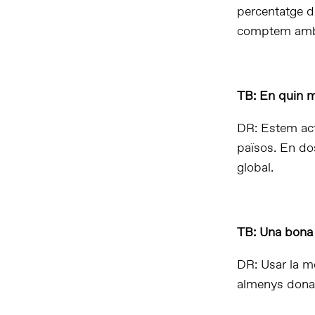
percentatge de
comptem amb GA
TB: En quin m
DR: Estem act
països. En dos
global.
TB: Una bona 
DR: Usar la me
almenys dona