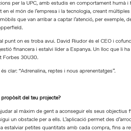
ions per la UPC, amb estudis en comportament humà i h
 en el món de l’empresa i la tecnologia, creant múltiples
òbils que van arribar a captar l’atenció, per exemple, d
pperfield.
r al punt on es troba avui. David Riudor és el CEO i cofu
estió financera i estalvi líder a Espanya. Un lloc que li ha
t Forbes 30U30.
és clar: “Adrenalina, reptes i nous aprenentatges”.
 propòsit del teu projecte?
ajudar al màxim de gent a aconseguir els seus objectius f
sigui un obstacle per a ells. L’aplicació permet des d’arro
 estalviar petites quantitats amb cada compra, fins a re