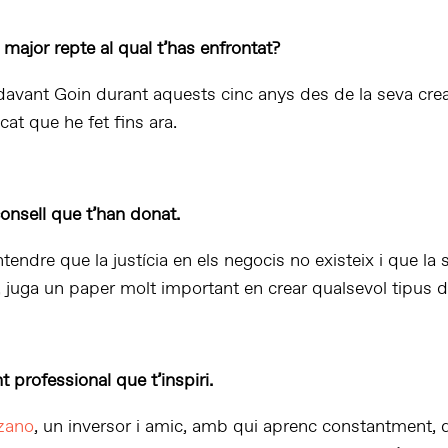
 major repte al qual t’has enfrontat?
davant Goin durant aquests cinc anys des de la seva crea
at que he fet fins ara.
consell que t’han donat.
endre que la justícia en els negocis no existeix i que la 
t, juga un paper molt important en crear qualsevol tipus d
t professional que t’inspiri.
zano
, un inversor i amic, amb qui aprenc constantment,