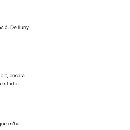
ció. De lluny
sort, encara
e startup.
 que m’ha