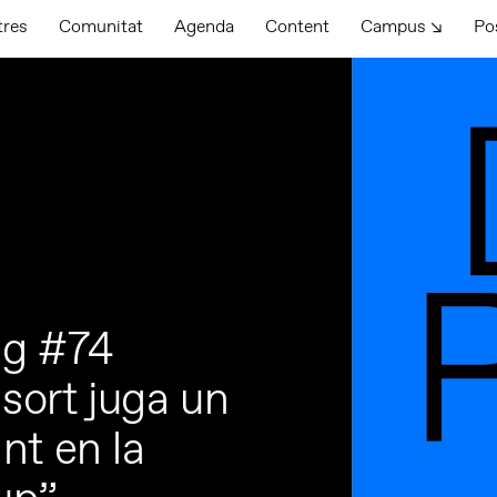
tres
Comunitat
Agenda
Content
Campus ↘
Po
ng #74
 sort juga un
nt en la