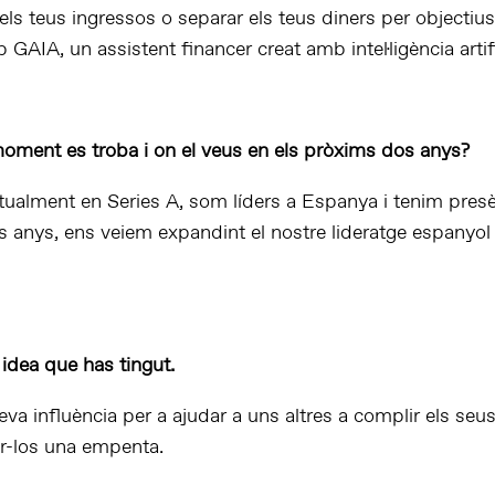
ls teus ingressos o separar els teus diners per objectius
IA, un assistent financer creat amb intel·ligència artifi
oment es troba i on el veus en els pròxims dos anys?
ualment en Series A, som líders a Espanya i tenim presè
 anys, ens veiem expandint el nostre lideratge espanyol a
idea que has tingut.
va influència per a ajudar a uns altres a complir els seu
r-los una empenta.