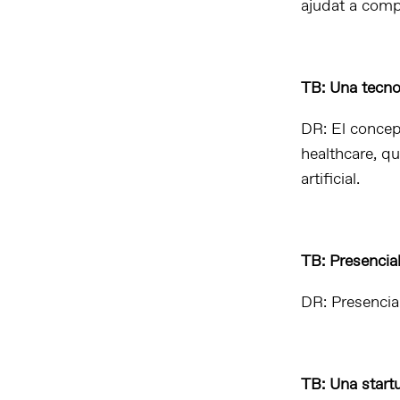
ajudat a comp
TB: Una tecnol
DR: El concept
healthcare, q
artificial.
TB: Presencia
DR: Presencial
TB: Una start