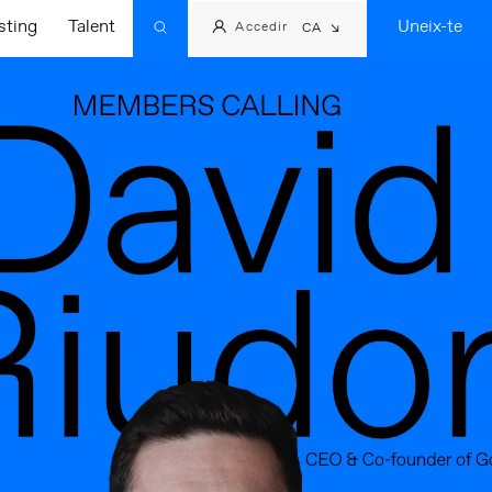
sting
Talent
Uneix-te
Accedir
CA