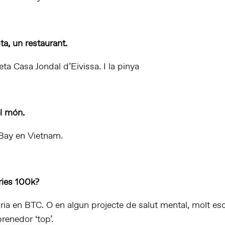
a, un restaurant.
ta Casa Jondal d’Eivissa. I la pinya
el món.
Bay en Vietnam.
ries 100k?
iria en BTC. O en algun projecte de salut mental, molt esca
renedor ‘top’.