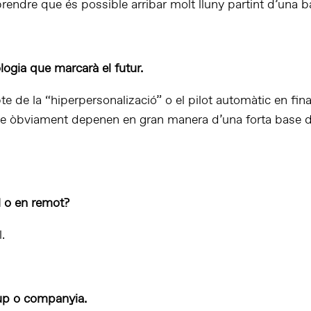
rendre que és possible arribar molt lluny partint d’una 
ogia que marcarà el futur.
e de la “hiperpersonalizació” o el pilot automàtic en fin
ue òbviament depenen en gran manera d’una forta base d’i
l o en remot?
.
up o companyia.