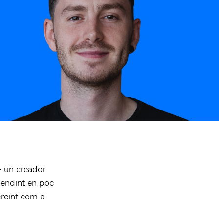
– un creador
endint en poc
rcint com a