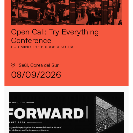
Open Call: Try Everything
Conference
POR MIND THE BRIDGE X KOTRA
Seúl, Corea del Sur
08/09/2026