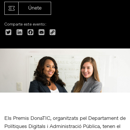
Únete
Comparte este evento:
Twitter
LinkedIn
Facebook
Email
Copy
Link
Els Premis DonaTIC, organitzats pel Departament de
Polítiques Digitals i Administració Pública, tenen el