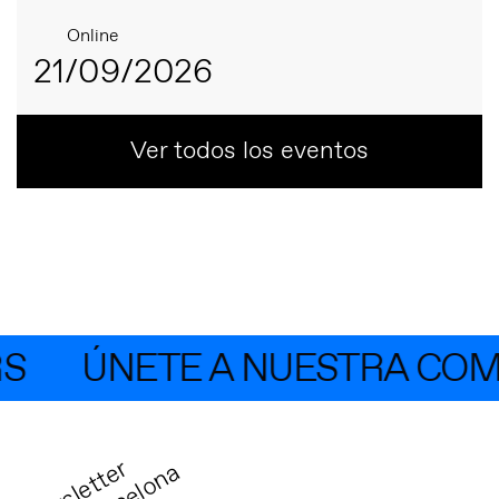
Online
21/09/2026
Ver todos los eventos
ÚNETE A NUESTRA COMU
N
e
w
s
l
e
t
t
r
T
e
c
h
B
a
r
c
e
l
o
n