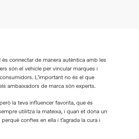
l és
connectar de manera autèntica amb les
cers són el vehicle per vincular
marques i
 consumidors. L’important no és el que
 els
ambaixadors de marca
són experts.
rò la teva influencer favorita, que és
 sempre utilitza la mateixa, i quan et dona un
s perquè
confies en ella
i t’agrada la cura i