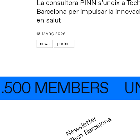
La consultora PINN s’uneix a Tec
Barcelona per impulsar la innovac
en salut
18 MARÇ 2026
news
partner
500 MEMBERS
UNEI
N
e
w
s
l
e
t
t
r
T
e
c
h
B
a
r
c
e
l
o
n
e
a