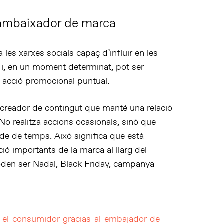
i ambaixador de marca
 les xarxes socials capaç d’
influir en les
i, en un moment determinat, pot ser
a
acció promocional puntual
.
n creador de contingut que manté una
relació
 realitza accions ocasionals, sinó que
íode de temps
. Això significa que està
ció importants
de la marca al llarg del
oden ser Nadal, Black Friday, campanya
-el-consumidor-gracias-al-embajador-de-