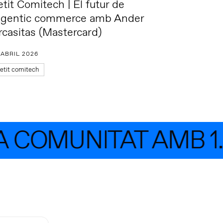
etit Comitech | El futur de
’agentic commerce amb Ander
rcasitas (Mastercard)
 ABRIL 2026
etit comitech
COMUNITAT AMB 1.