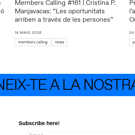
h
Members Calling #161 | Cristina P.
P
ió
Manjavacas: “Les oportunitats
l
arriben a través de les persones”
O
14 MAIG 2026
24
members calling
news
p
X-TE A LA NOSTRA 