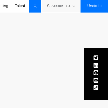
sting
Talent
Uneix-te
Accedir
CA
Twitt
Linke
Face
Email
Copy
Link