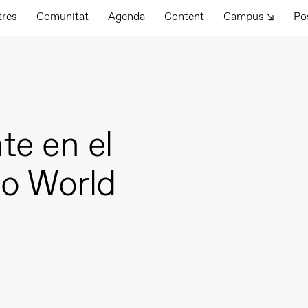
tres
Comunitat
Agenda
Content
Campus ↘
Po
e en el
po World