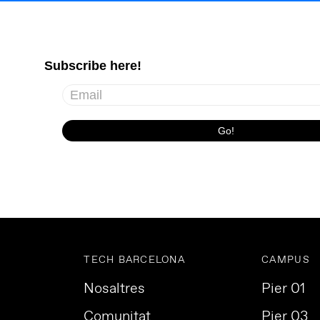
TECH BARCELONA
CAMPUS
Nosaltres
Pier 01
Comunitat
Pier 03