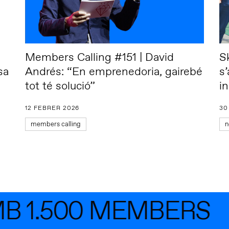
Members Calling #151 | David
S
sa
Andrés: “En emprenedoria, gairebé
s’
tot té solució”
i
12 FEBRER 2026
30
members calling
n
 1.500 MEMBERS
U