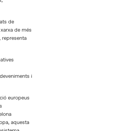
s,
ats de
a xarxa de més
, representa
atives
esdeveniments i
vació europeus
s
elona
opa, aquesta
cosistema