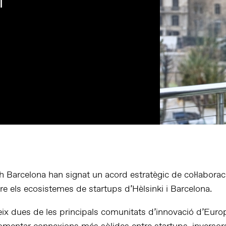
i
h Barcelona han signat un acord estratègic de col·laborac
tre els ecosistemes de startups d’Hèlsinki i Barcelona.
neix dues de les principals comunitats d’innovació d’Eur