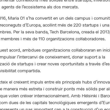
fomentar connexions més sòlides entre startups, inversor
i agents de l’ecosistema als dos mercats.
16, Maria 01 s’ha convertit en un dels campus i comunit
reconeguts d’Europa, acollint més de 220 startups i un
res. Per la seva banda, Tech Barcelona, creada el 2013
membres i més de 110 organitzacions col·laboradores.
uest acord, ambdues organitzacions col·laboraran en inici
mpulsar l’intercanvi de coneixement, donar suport a la
tzació de startups i crear noves oportunitats a través d’
visibilitat compartida.
ecteix el creixent impuls entre els principals hubs d’inno
de manera més estreta i construir ponts més sòlids per al
ue volen créixer internacionalment. Amb Hèlsinki i Barc
om dues de les capitals tecnològiques emergents d’Eur
 representa un pas important cap a la construcció d’un e