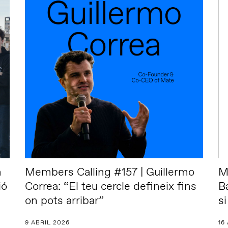
h
Members Calling #157 | Guillermo
M
ió
Correa: “El teu cercle defineix fins
B
on pots arribar”
si
9 ABRIL 2026
16