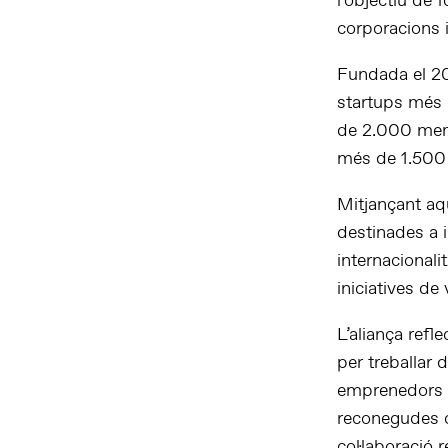
l’objectiu de 
corporacions 
Fundada el 20
startups més 
de 2.000 memb
més de 1.500 
Mitjançant aq
destinades a i
internacionali
iniciatives de 
L’aliança refl
per treballar 
emprenedors q
reconegudes c
col·laboració