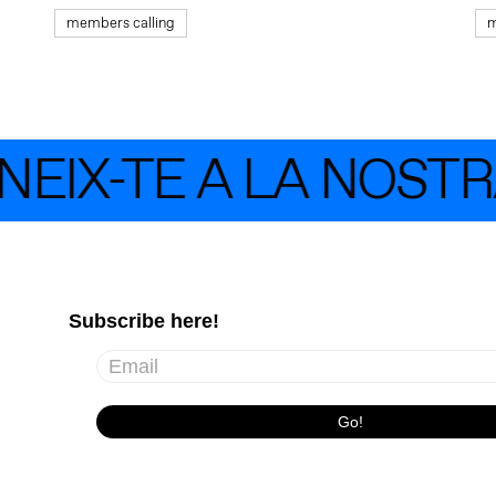
members calling
m
IX-TE A LA NOSTRA