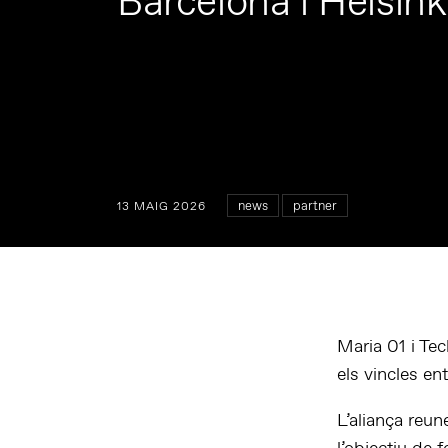
Barcelona i Hèlsink
news
partner
13 MAIG 2026
Maria 01 i Tec
els vincles en
L’aliança reu