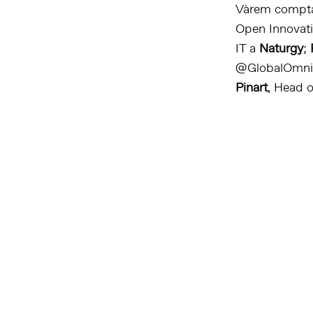
Vàrem compta
Open Innovat
IT a
Naturgy
;
@GlobalOmn
Pinart
, Head o