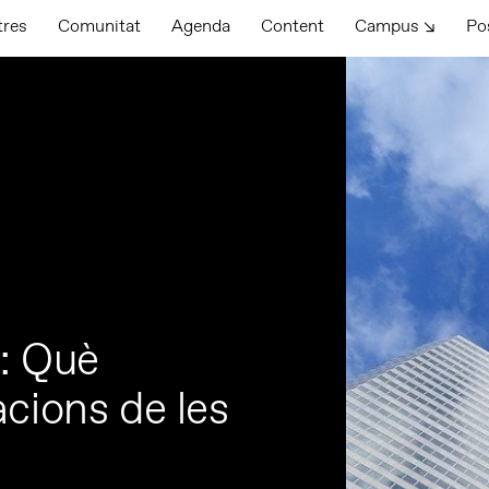
tres
Comunitat
Agenda
Content
Campus ↘
Po
: Què
acions de les