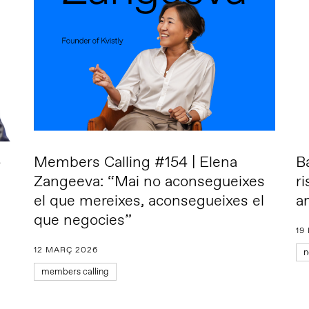
o
Members Calling #154 | Elena
B
Zangeeva: “Mai no aconsegueixes
r
el que mereixes, aconsegueixes el
a
que negocies”
19
12 MARÇ 2026
n
members calling