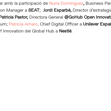
r amb la participació de
Nuria Domínguez
,
Business Par
ion Manager a
SEAT
;
Jordi Esparbé,
Director d’estrategi
Patricia Pastor,
Directora General
@GoHub Open Innovat
ium;
Patricia Amaro,
Chief Digital Officer a
Unilever Espa
f Innovation del Global Hub
a
Nestlé
.