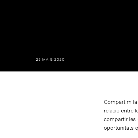
25 MAIG 2020
Compartim la 
relació entre 
compartir les 
oportunitats q