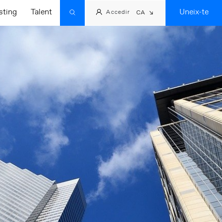
sting
Talent
Uneix-te
Accedir
CA