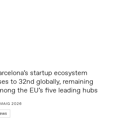
arcelona’s startup ecosystem
ises to 32nd globally, remaining
mong the EU’s five leading hubs
 MAIG 2026
ews