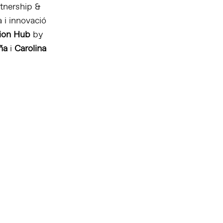
tnership &
a i innovació
ion Hub
by
ña
i
Carolina