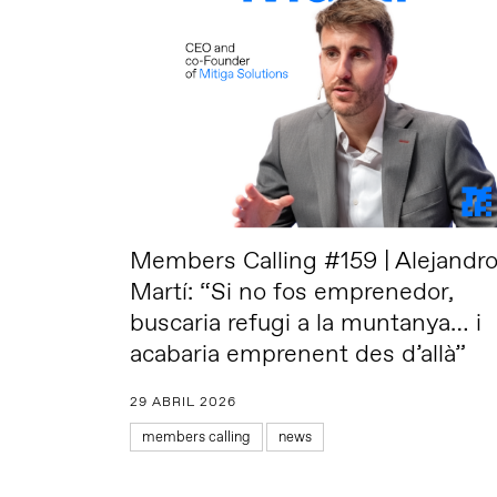
Members Calling #159 | Alejandr
Martí: “Si no fos emprenedor,
buscaria refugi a la muntanya… i
acabaria emprenent des d’allà”
29 ABRIL 2026
members calling
news