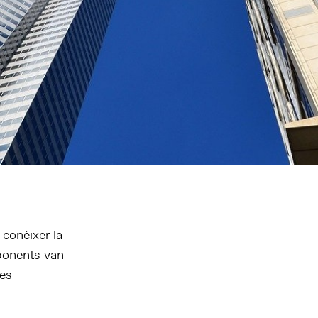
conèixer la
 ponents van
les